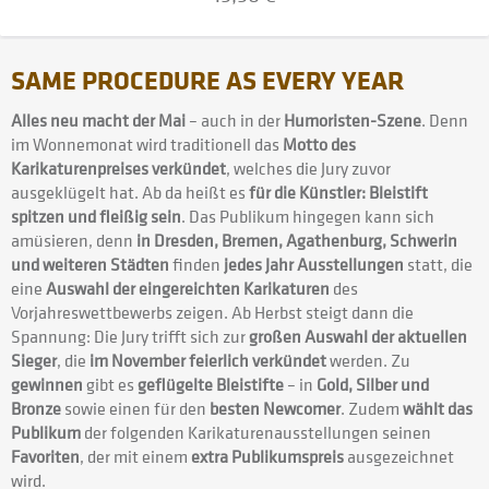
SAME PROCEDURE AS EVERY YEAR
Alles neu macht der Mai
– auch in der
Humoristen-Szene
. Denn
im Wonnemonat wird traditionell das
Motto des
Karikaturenpreises verkündet
, welches die Jury zuvor
ausgeklügelt hat. Ab da heißt es
für die Künstler: Bleistift
spitzen und fleißig sein
. Das Publikum hingegen kann sich
amüsieren, denn
in Dresden, Bremen, Agathenburg, Schwerin
und weiteren Städten
finden
jedes Jahr Ausstellungen
statt, die
eine
Auswahl der eingereichten Karikaturen
des
Vorjahreswettbewerbs zeigen. Ab Herbst steigt dann die
Spannung: Die Jury trifft sich zur
großen Auswahl der aktuellen
Sieger
, die
im November feierlich verkündet
werden. Zu
gewinnen
gibt es
geflügelte Bleistifte
– in
Gold, Silber und
Bronze
sowie einen für den
besten Newcomer
. Zudem
wählt das
Publikum
der folgenden Karikaturenausstellungen seinen
Favoriten
, der mit einem
extra Publikumspreis
ausgezeichnet
wird.