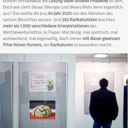
scheint mittlerweile die
Lösung vieler unserer Probleme
zu sein.
Doch wie sieht dieses Weniger und dieses Mehr denn eigentlich
aus? Das wollte die Jury
im Jahr 2020
von den Meistern des
spitzen Bleistiftes wissen. Und
262 Karikaturisten
brachten
mehr als 1.000 verschiedene Interpretationen
des
Wettbewerbsmottos zu Papier. Mal bissig, mal spöttisch, mal
wohlwollend, mal eigenwillig, doch immer
mit dieser gewissen
Prise feinen Humors
, der
Karikaturen
so besonders macht.