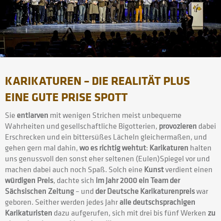
KARIKATUREN – DIE REALITÄT PLUS
EINE GUTE PRISE SPOTT
Sie
entlarven
mit wenigen Strichen meist unbequeme
Wahrheiten und gesellschaftliche Bigotterien,
provozieren
dabei
Erschrecken und ein bittersüßes Lächeln gleichermaßen, und
gehen gern mal dahin,
wo es richtig wehtut
:
Karikaturen
halten
uns genussvoll den sonst eher seltenen (Eulen)Spiegel vor und
machen dabei auch noch Spaß. Solch eine
Kunst
verdient einen
würdigen Preis
, dachte sich
im Jahr 2000 ein Team der
Sächsischen Zeitung
– und
der Deutsche Karikaturenpreis
war
geboren. Seither werden jedes Jahr
alle deutschsprachigen
Karikaturisten
dazu aufgerufen, sich mit drei bis fünf Werken
zu