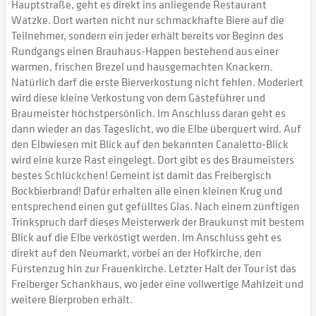
Hauptstraße, geht es direkt ins anliegende Restaurant
Watzke. Dort warten nicht nur schmackhafte Biere auf die
Teilnehmer, sondern ein jeder erhält bereits vor Beginn des
Rundgangs einen Brauhaus-Happen bestehend aus einer
warmen, frischen Brezel und hausgemachten Knackern.
Natürlich darf die erste Bierverkostung nicht fehlen. Moderiert
wird diese kleine Verkostung von dem Gästeführer und
Braumeister höchstpersönlich. Im Anschluss daran geht es
dann wieder an das Tageslicht, wo die Elbe überquert wird. Auf
den Elbwiesen mit Blick auf den bekannten Canaletto-Blick
wird eine kurze Rast eingelegt. Dort gibt es des Braumeisters
bestes Schlückchen! Gemeint ist damit das Freibergisch
Bockbierbrand! Dafür erhalten alle einen kleinen Krug und
entsprechend einen gut gefülltes Glas. Nach einem zünftigen
Trinkspruch darf dieses Meisterwerk der Braukunst mit bestem
Blick auf die Elbe verköstigt werden. Im Anschluss geht es
direkt auf den Neumarkt, vorbei an der Hofkirche, den
Fürstenzug hin zur Frauenkirche. Letzter Halt der Tour ist das
Freiberger Schankhaus, wo jeder eine vollwertige Mahlzeit und
weitere Bierproben erhält.