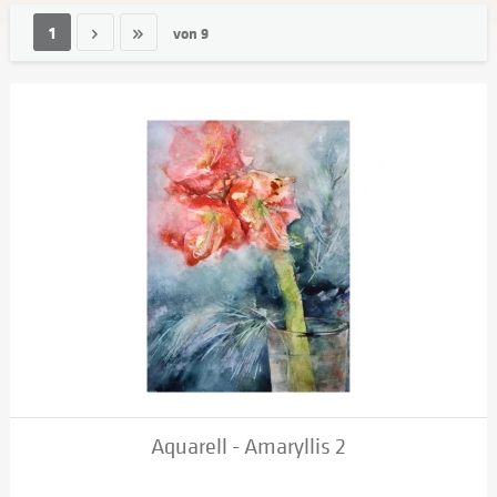
1
von
9
Aquarell - Amaryllis 2