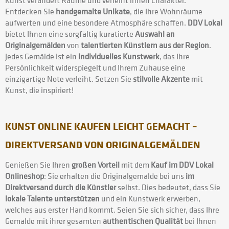
Kunst verändert Räume und verleiht ihnen Charakter.
Entdecken Sie
handgemalte Unikate
, die Ihre Wohnräume
aufwerten und eine besondere Atmosphäre schaffen.
DDV Lokal
bietet Ihnen eine sorgfältig kuratierte
Auswahl an
Originalgemälden
von
talentierten Künstlern aus der Region
.
Jedes Gemälde ist ein
individuelles Kunstwerk
, das Ihre
Persönlichkeit widerspiegelt und Ihrem Zuhause eine
einzigartige Note verleiht. Setzen Sie
stilvolle Akzente
mit
Kunst, die inspiriert!
KUNST ONLINE KAUFEN LEICHT GEMACHT –
DIREKTVERSAND VON ORIGINALGEMÄLDEN
Genießen Sie Ihren
großen Vorteil
mit dem
Kauf im DDV Lokal
Onlineshop
: Sie erhalten die Originalgemälde bei uns
im
Direktversand durch die Künstler
selbst. Dies bedeutet, dass Sie
lokale Talente unterstützen
und ein Kunstwerk erwerben,
welches aus erster Hand kommt. Seien Sie sich sicher, dass Ihre
Gemälde mit ihrer gesamten
authentischen Qualität
bei Ihnen