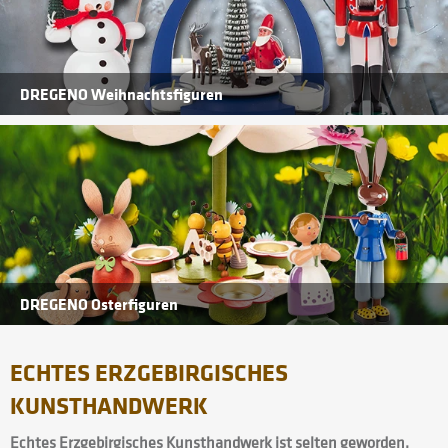
DREGENO Weihnachtsfiguren
DREGENO Osterfiguren
ECHTES ERZGEBIRGISCHES
KUNSTHANDWERK
Echtes Erzgebirgisches Kunsthandwerk ist selten geworden,