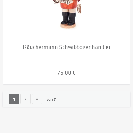
Räuchermann Schwibbogenhändler
76,00 €
1
von
7