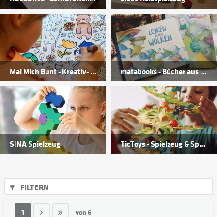
Mal Mich Bunt - Kreativ- & Bastelprodukte für Kinder
matabooks - Bücher aus Graspapier
SINA Spielzeug
TicToys - Spielzeug & Sportspiele
FILTERN
1
von
6