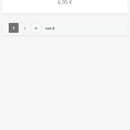
6,95 €
1
von
6