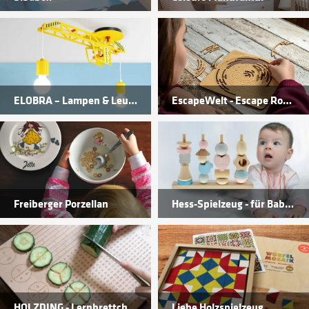
ELOBRA – Lampen & Leuchten
EscapeWelt - Escape Room Spiele
Freiberger Porzellan
Hess-Spielzeug - für Babys & Kinder
HOLZDING - Lernbrettchen für Kinder
Liebe Holzspielzeug