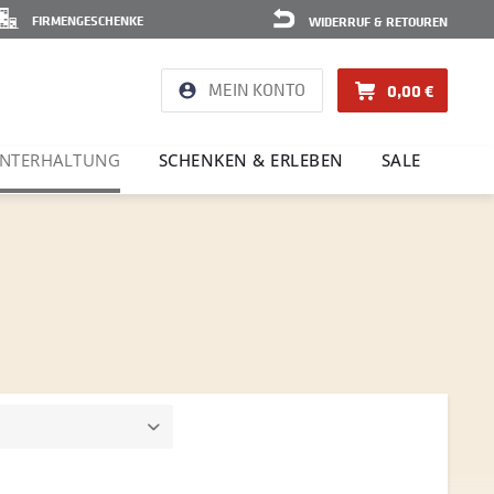
FIRMENGESCHENKE
WIDERRUF & RETOUREN
MEIN KONTO
0,00 €
NTER­HAL­TUNG
SCHENKEN & ERLEBEN
SALE