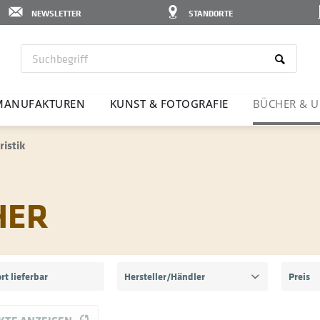
NEWSLETTER
STANDORTE
MANU­FAK­TUREN
KUNST & FOTO­GRAFIE
BÜCHER & U
ristik
HER
rt lieferbar
Hersteller/Händler
Preis
Buch - DDV Edition