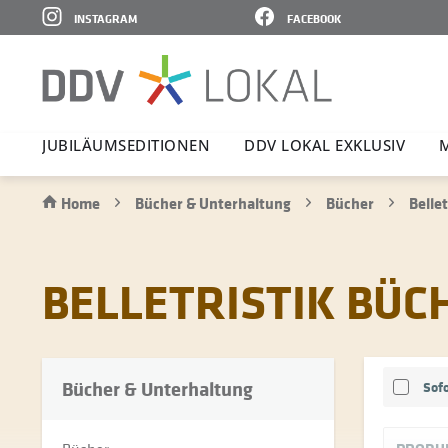
INSTAGRAM
FACEBOOK
JUBI­LÄ­UMS­E­DI­TIONEN
DDV LOKAL EXKLUSIV
Home
Bücher & Unterhaltung
Bücher
Bellet
BELLETRISTIK BÜC
Bücher & Unterhaltung
Sofo