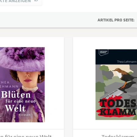
KTE ANZEIGEN
v
Buch - RuV
DDV Sachsen GmbH
Panometer
ARTIKEL PRO SEITE:
Thea Lehmann