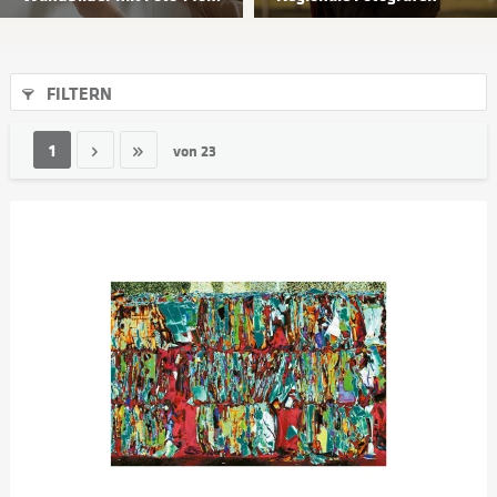
FILTERN
1
von
23