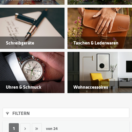
Schreibgeräte
Taschen & Lederwaren
Uhren & Schmuck
Wohnaccessoires
FILTERN
1
von
24