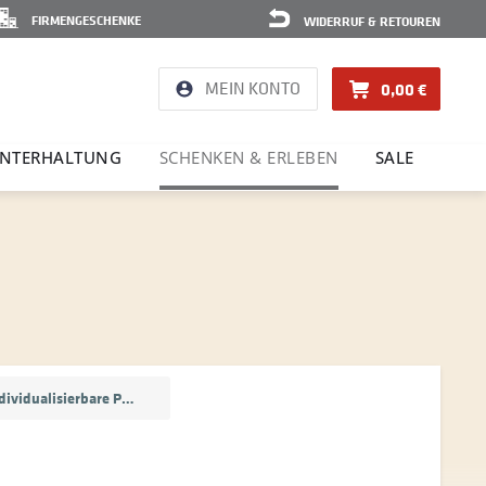
FIRMENGESCHENKE
WIDERRUF & RETOUREN
MEIN KONTO
0,00 €
NTER­HAL­TUNG
SCHENKEN & ERLEBEN
SALE
Individualisierbare Produkte