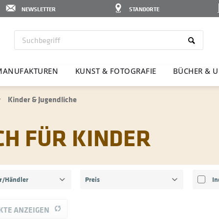
NEWSLETTER
STANDORTE
MANU­FAK­TUREN
KUNST & FOTO­GRAFIE
BÜCHER & U
Kinder & Jugendliche
CH FÜR KINDER
er/Händler
Preis
romocolor - DS
KTE ANZEIGEN
von
bis
7,90 €
39,90 €