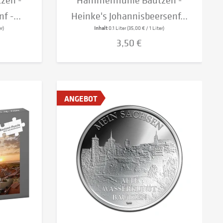
zen -
Hammermühle Bautzen -
f -...
Heinke's Johannisbeersenf...
r)
Inhalt
0.1 Liter
(35,00 € / 1 Liter)
3,50 €
ANGEBOT