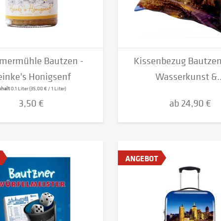
ermühle Bautzen -
Kissenbezug Bautzen 
einke's Honigsenf
Wasserkunst &..
nhalt
0.1 Liter
(35,00 € / 1 Liter)
3,50 €
ab 24,90 €
ANGEBOT