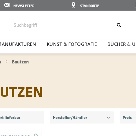
NEWSLETTER
STANDORTE
MANU­FAK­TUREN
KUNST & FOTO­GRAFIE
BÜCHER & U
s
Bautzen
AUTZEN
rt lieferbar
Hersteller/Händler
Preis
atregio