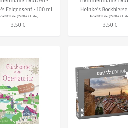
ermühle Bautzen -
Hammermühle Baut
's Feigensenf - 100 ml
Heinke's Bockbiersen
nhalt
0.1 Liter
(35,00 € / 1 Liter)
Inhalt
0.1 Liter
(35,00 € / 1 Lite
3,50 €
3,50 €