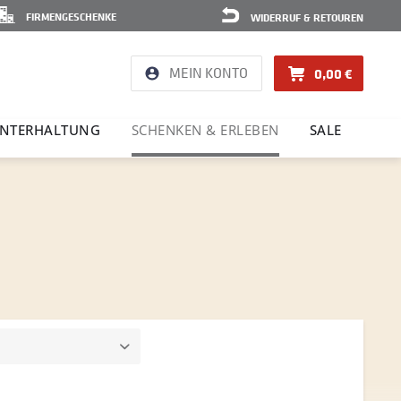
FIRMENGESCHENKE
WIDERRUF & RETOUREN
MEIN KONTO
0,00 €
NTER­HAL­TUNG
SCHENKEN & ERLEBEN
SALE