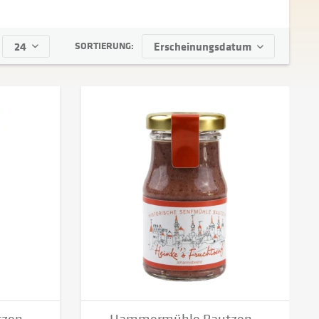
on
bis
3,50 €
69,90 €
SORTIERUNG: