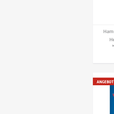
Hamm
H
I
ANGEBOT