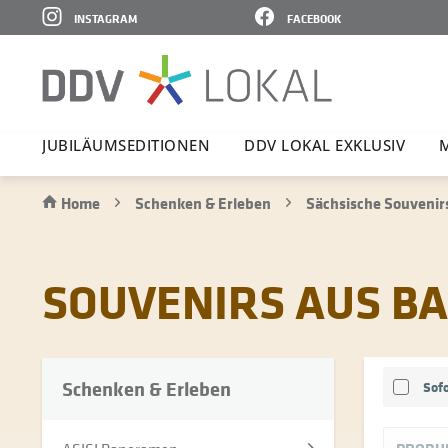
INSTAGRAM
FACEBOOK
JUBI­LÄ­UMS­E­DI­TIONEN
DDV LOKAL EXKLUSIV
Home
Schenken & Erleben
Sächsische Souvenir
SOUVENIRS AUS B
Schenken & Erleben
Sofo