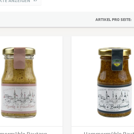
KTE ANZEIGEN
v
Brockhaus – Droste Verlag
DDV Edition
DDV Sachsen GmbH
ARTIKEL PRO SEITE:
Eastprint - DS
Euromint
Heinke & Sohn Hammermühle Bautzen e.K.
Lehmstedt Verlag
Original Sächsisch - Städte-Merchandising
Promocolor - DS