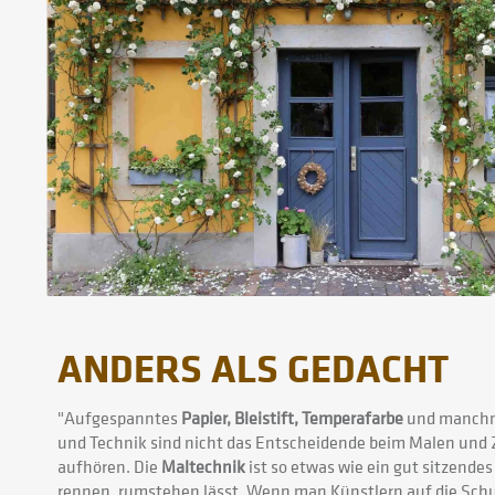
ANDERS ALS GEDACHT
"Aufgespanntes
Papier, Bleistift, Temperafarbe
und manchm
und Technik sind nicht das Entscheidende beim Malen und 
aufhören. Die
Maltechnik
ist so etwas wie ein gut sitzende
rennen, rumstehen lässt. Wenn man Künstlern auf die Schu