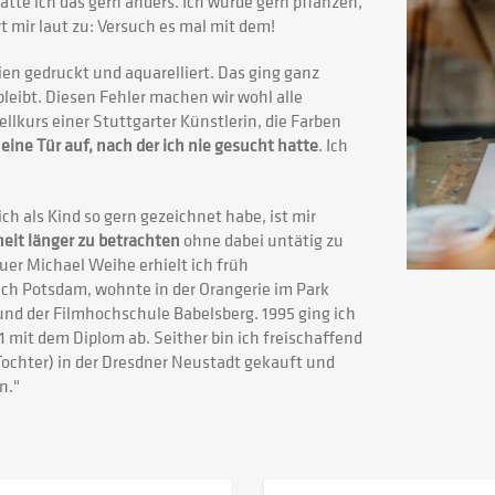
tte ich das gern anders. Ich würde gern pflanzen,
t mir laut zu: Versuch es mal mit dem!
ien gedruckt und aquarelliert. Das ging ganz
leibt. Diesen Fehler machen wir wohl alle
ellkurs einer Stuttgarter Künstlerin, die Farben
h eine Tür auf, nach der ich nie gesucht hatte
. Ich
ch als Kind so gern gezeichnet habe, ist mir
eit länger zu betrachten
ohne dabei untätig zu
auer Michael Weihe erhielt ich früh
ch Potsdam, wohnte in der Orangerie im Park
nd der Filmhochschule Babelsberg. 1995 ging ich
 mit dem Diplom ab. Seither bin ich freischaffend
 Tochter) in der Dresdner Neustadt gekauft und
n."