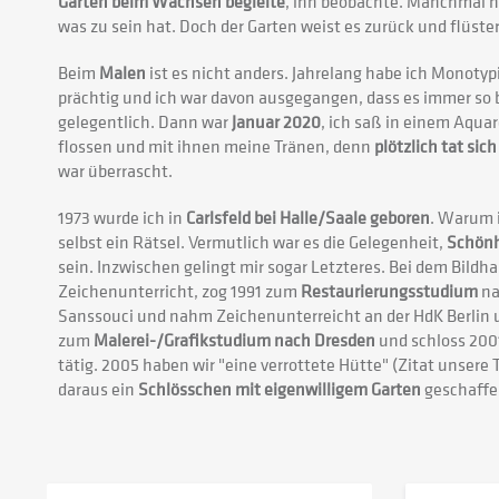
Garten beim Wachsen begleite
, ihn beobachte. Manchmal hä
was zu sein hat. Doch der Garten weist es zurück und flüster
Beim
Malen
ist es nicht anders. Jahrelang habe ich Monotyp
prächtig und ich war davon ausgegangen, dass es immer so b
gelegentlich. Dann war
Januar 2020
, ich saß in einem Aquar
flossen und mit ihnen meine Tränen, denn
plötzlich tat sic
war überrascht.
1973 wurde ich in
Carlsfeld bei Halle/Saale geboren
. Warum i
selbst ein Rätsel. Vermutlich war es die Gelegenheit,
Schönh
sein. Inzwischen gelingt mir sogar Letzteres. Bei dem Bildh
Zeichenunterricht, zog 1991 zum
Restaurierungsstudium
na
Sanssouci und nahm Zeichenunterreicht an der HdK Berlin u
zum
Malerei-/Grafikstudium nach Dresden
und schloss 2001
tätig. 2005 haben wir "eine verrottete Hütte" (Zitat unsere
daraus ein
Schlösschen mit eigenwilligem Garten
geschaffe