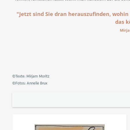
"Jetzt sind Sie dran herauszufinden, wohin
das k
Mirj
©Texte: Mirjam Moritz
©Fotos: Annelie Brux