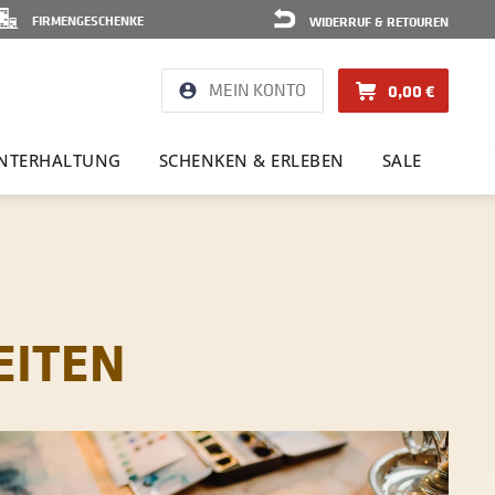
FIRMENGESCHENKE
WIDERRUF & RETOUREN
MEIN KONTO
0,00 €
NTER­HAL­TUNG
SCHENKEN & ERLEBEN
SALE
EITEN