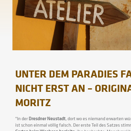
UNTER DEM PARADIES F
NICHT ERST AN – ORIGIN
MORITZ
"In der
Dresdner Neustadt
, dort wo es niemand erwarten wür
ist schon einmal völlig falsch. Der erste Teil des Satzes stim