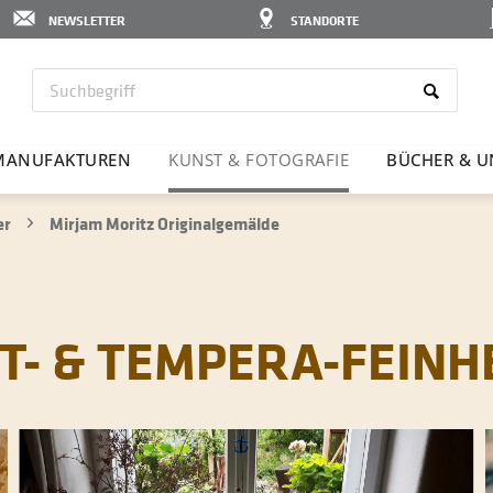
NEWSLETTER
STANDORTE
MANU­FAK­TUREN
KUNST & FOTO­GRAFIE
BÜCHER & U
er
Mirjam Moritz Originalgemälde
FT- & TEMPERA-FEINH