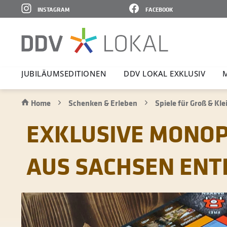
INSTAGRAM
FACEBOOK
JUBI­LÄ­UMS­E­DI­TIONEN
DDV LOKAL EXKLUSIV
Home
Schenken & Erleben
Spiele für Groß & Kle
EXKLUSIVE MONOP
AUS SACHSEN ENT