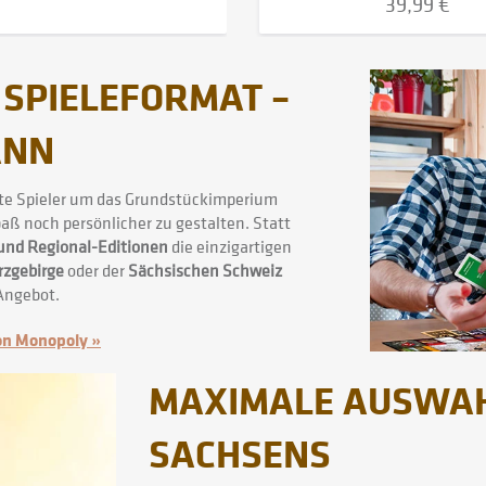
39,99 €
 SPIELEFORMAT –
ANN
erte Spieler um das Grundstückimperium
aß noch persönlicher zu gestalten. Statt
und Regional-Editionen
die einzigartigen
rzgebirge
oder der
Sächsischen Schweiz
 Angebot.
von Monopoly »
MAXIMALE AUSWAH
SACHSENS