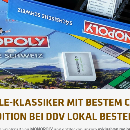
ELE-KLASSIKER MIT BESTEM 
ITION BEI DDV LOKAL BEST
n Spielspaß von
MONOPOLY
und entdecken unsere
exklusiven regi