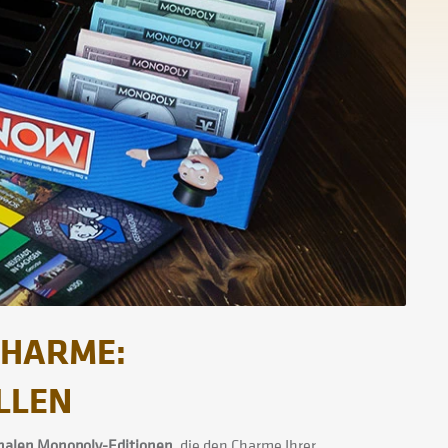
CHARME:
ELLEN
onalen Monopoly-Editionen
, die den Charme Ihrer