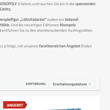
MONOPOLY
-Erlebnis und tauchen Sie ein in die
spannenden
örlitz.
erspielfigur „Lößnitzdackel“
zudem ein
liebevoll
tbilds
. Und die neuartigen Editionen
Monopoly
z
entführen Sie zu den atemberaubenden Ausflugszielen
Herz schlägt, mit unserem
facettenreichen Angebot
finden
SORTIERUNG:
ANGEBOT