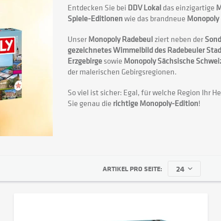
Entdecken Sie bei
DDV Lokal
das einzigartige
Spiele-Editionen
wie das brandneue
Monopoly G
Unser
Monopoly Radebeul
ziert neben der
Sond
gezeichnetes Wimmelbild des Radebeuler Stad
Erzgebirge
sowie
Monopoly Sächsische Schwei
der malerischen Gebirgsregionen.
So viel ist sicher: Egal, für welche Region Ihr 
Sie genau die
richtige Monopoly-Edition
!
ARTIKEL PRO SEITE: