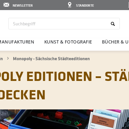
NEWSLETTER
STANDORTE
MANU­FAK­TUREN
KUNST & FOTO­GRAFIE
BÜCHER & U
in
Monopoly - Sächsische Städteeditionen
OLY EDITIONEN – STÄ
DECKEN