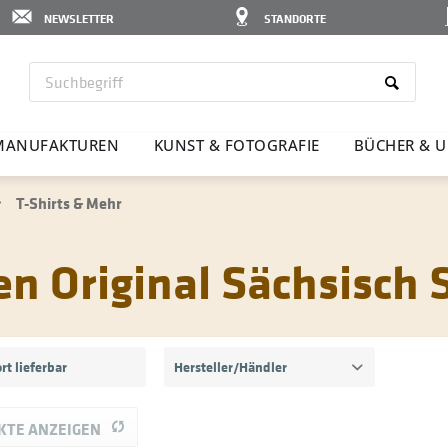
NEWSLETTER
STANDORTE
MANU­FAK­TUREN
KUNST & FOTO­GRAFIE
BÜCHER & U
T-Shirts & Mehr
en Original Sächsisch
rt lieferbar
Hersteller/Händler
Marke Original Sächsisch
KTE ANZEIGEN