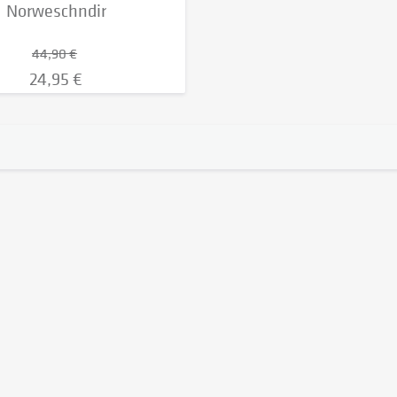
Norweschndir
44,90 €
24,95 €