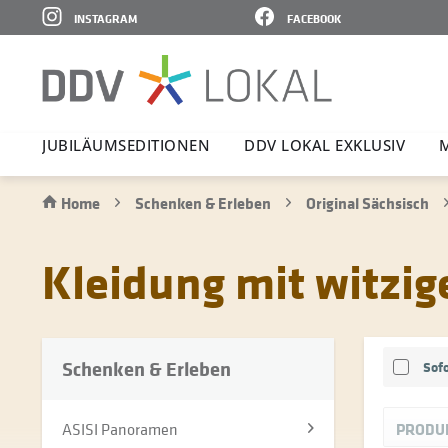
INSTAGRAM
FACEBOOK
JUBI­LÄ­UMS­E­DI­TIONEN
DDV LOKAL EXKLUSIV
Home
Schenken & Erleben
Original Sächsisch
Kleidung mit witzig
Schenken & Erleben
Sofo
ASISI Panoramen
PRODU