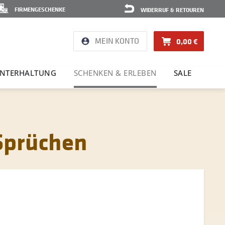
FIRMENGESCHENKE
WIDERRUF & RETOUREN
MEIN KONTO
0,00 €
NTER­HAL­TUNG
SCHENKEN & ERLEBEN
SALE
 Sprüchen