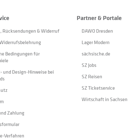
vice
Partner & Portale
, Rücksendungen & Widerruf
DAWO Dresden
Widerrufsbelehrung
Lager Modern
ne Bedingungen für
sächsische.de
iele
SZ Jobs
t- und Design-Hinweise bei
SZ Reisen
ads
SZ Ticketservice
hutz
Wirtschaft in Sachsen
um
und Zahlung
sformular
e-Verfahren