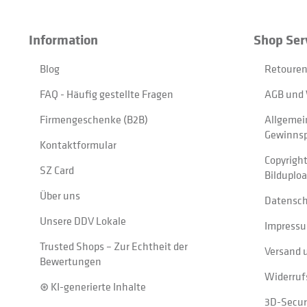
Information
Shop Ser
Blog
Retouren
FAQ - Häufig gestellte Fragen
AGB und 
Firmengeschenke (B2B)
Allgemei
Gewinnsp
Kontaktformular
Copyrigh
SZ Card
Bilduplo
Über uns
Datensc
Unsere DDV Lokale
Impress
Trusted Shops – Zur Echtheit der
Versand 
Bewertungen
Widerruf
⊛ KI-generierte Inhalte
3D-Secur