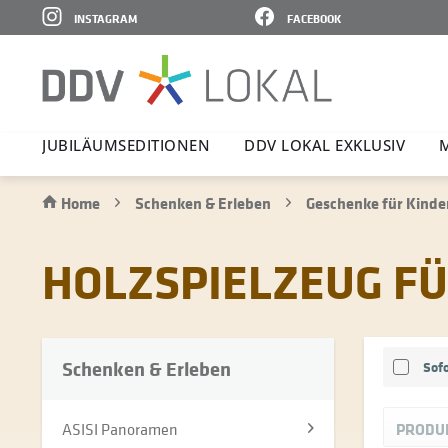
INSTAGRAM
FACEBOOK
JUBI­LÄ­UMS­E­DI­TIONEN
DDV LOKAL EXKLUSIV
Home
Schenken & Erleben
Geschenke für Kinde
HOLZSPIELZEUG F
Schenken & Erleben
Sofo
ASISI Panoramen
PRODU