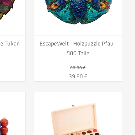
le Tukan
EscapeWelt - Holzpuzzle Pfau -
500 Teile
60,00 €
39,90 €