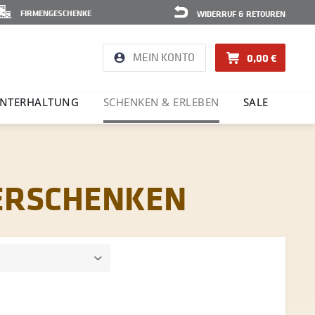
FIRMENGESCHENKE
WIDERRUF & RETOUREN
MEIN KONTO
0,00 €
NTER­HAL­TUNG
SCHENKEN & ERLEBEN
SALE
VERSCHENKEN
n
bis
8,90 €
549,00 €