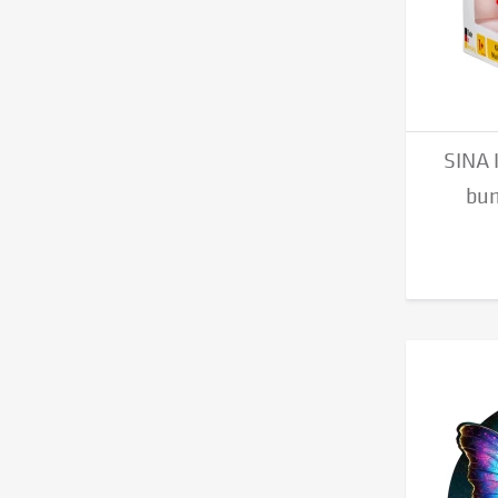
SINA 
bun