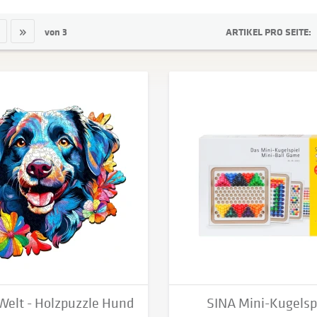
Hess GmbH & Co. KG
von
3
ARTIKEL PRO SEITE:
HOLZDING – Ronny Kieschke
leonos® - Städtler MediaMarketing GmbH - DS
Liebe Holzspielzeug
Manufaktur Martinshof – Diakonie St. Martin
SINA Spielzeug
SINA Spielzeug - DS
TicToys GmbH
TicToys GmbH - DS
Welt - Holzpuzzle Hund
SINA Mini-Kugelspi