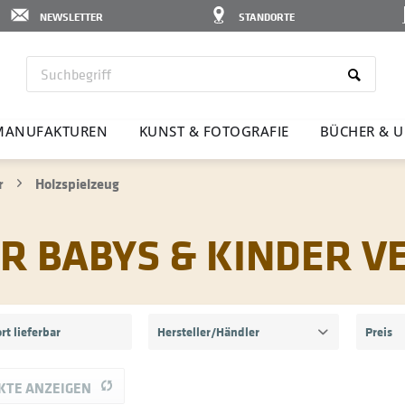
NEWSLETTER
STANDORTE
MANU­FAK­TUREN
KUNST & FOTO­GRAFIE
BÜCHER & U
r
Holzspielzeug
ÜR BABYS & KINDER 
rt lieferbar
Hersteller/Händler
Preis
Dregeno Seiffen - DS - Holz-Wenzel Inhaber Bernd Wenzel
KTE ANZEIGEN
vo
Escape Welt GmbH