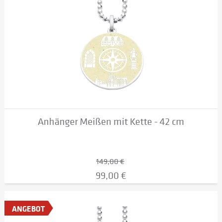
Anhänger Meißen mit Kette - 42 cm
149,00 €
99,00 €
ANGEBOT