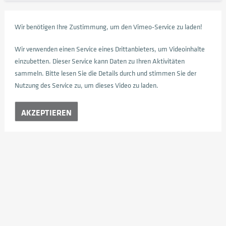
Wir benötigen Ihre Zustimmung, um den Vimeo-Service zu laden!
Wir verwenden einen Service eines Drittanbieters, um Videoinhalte
einzubetten. Dieser Service kann Daten zu Ihren Aktivitäten
sammeln. Bitte lesen Sie die Details durch und stimmen Sie der
Nutzung des Service zu, um dieses Video zu laden.
AKZEPTIEREN