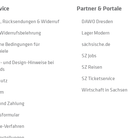
vice
Partner & Portale
, Rücksendungen & Widerruf
DAWO Dresden
Widerrufsbelehrung
Lager Modern
ne Bedingungen für
sächsische.de
iele
SZ Jobs
t- und Design-Hinweise bei
SZ Reisen
ads
SZ Ticketservice
hutz
Wirtschaft in Sachsen
um
und Zahlung
sformular
e-Verfahren
instellungen