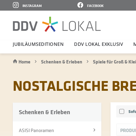
INSTAGRAM
FACEBOOK
JUBI­LÄ­UMS­E­DI­TIONEN
DDV LOKAL EXKLUSIV
Home
Schenken & Erleben
Spiele für Groß & Kle
NOSTALGISCHE BR
Schenken & Erleben
Sofo
ASISI Panoramen
PRODU