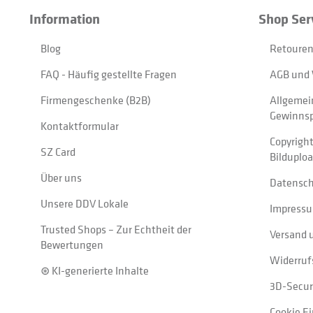
Information
Shop Ser
Blog
Retouren
FAQ - Häufig gestellte Fragen
AGB und 
Firmengeschenke (B2B)
Allgemei
Gewinnsp
Kontaktformular
Copyrigh
SZ Card
Bilduplo
Über uns
Datensc
Unsere DDV Lokale
Impress
Trusted Shops – Zur Echtheit der
Versand 
Bewertungen
Widerruf
⊛ KI-generierte Inhalte
3D-Secur
Cookie E