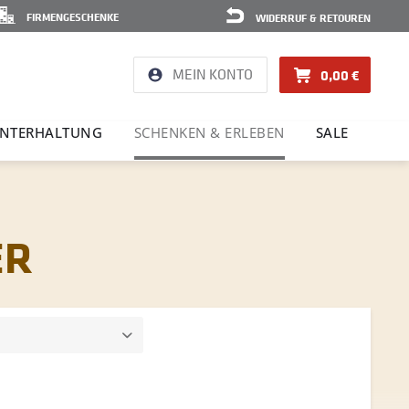
FIRMENGESCHENKE
WIDERRUF & RETOUREN
MEIN KONTO
0,00 €
NTER­HAL­TUNG
SCHENKEN & ERLEBEN
SALE
ER
on
bis
22,99 €
24,99 €