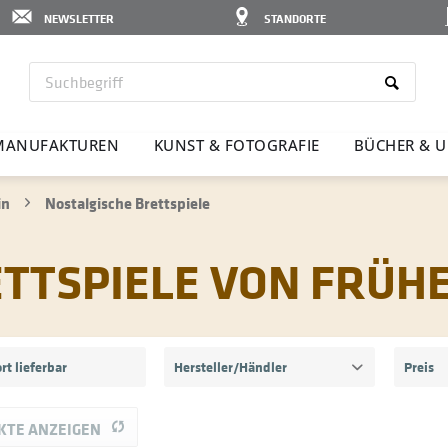
NEWSLETTER
STANDORTE
MANU­FAK­TUREN
KUNST & FOTO­GRAFIE
BÜCHER & U
in
Nostalgische Brettspiele
ETTSPIELE VON FRÜH
rt lieferbar
Hersteller/Händler
Preis
Spika
KTE ANZEIGEN
v