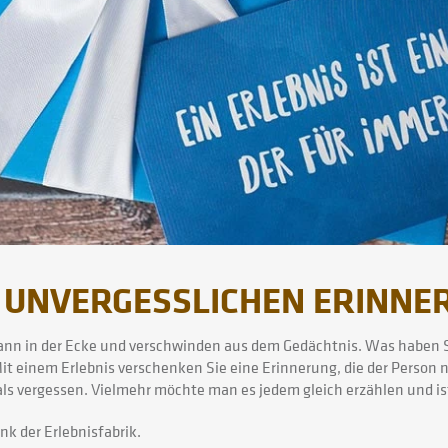
 UNVERGESSLICHEN ERINNE
wann in der Ecke und verschwinden aus dem Gedächtnis. Was haben 
 einem Erlebnis verschenken Sie eine Erinnerung, die der Person 
s vergessen. Vielmehr möchte man es jedem gleich erzählen und ist
nk der Erlebnisfabrik.