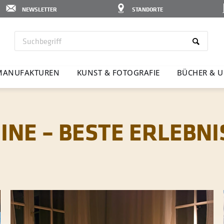
NEWSLETTER
STANDORTE
MANU­FAK­TUREN
KUNST & FOTO­GRAFIE
BÜCHER & U
NE – BESTE ERLEBNI