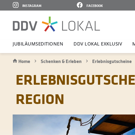
INSTAGRAM
FACEBOOK
JUBI­LÄ­UMS­E­DI­TIONEN
DDV LOKAL EXKLUSIV
Home
Schenken & Erleben
Erlebnisgutscheine
ERLEBNISGUTSCHEI
REGION