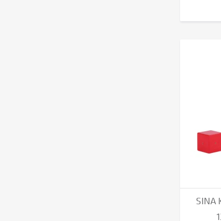
SINA 
1