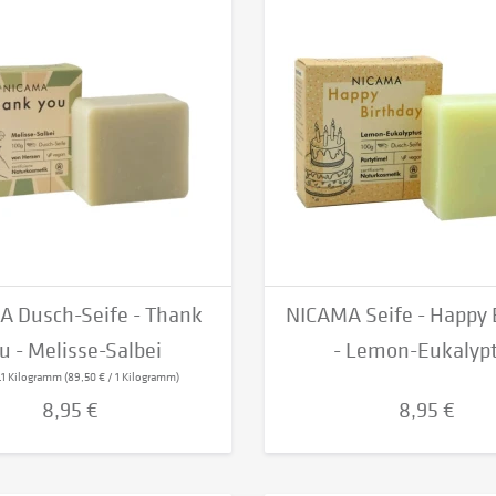
TicToys GmbH - DS
Toff & Zürpel
 Dusch-Seife - Thank
NICAMA Seife - Happy 
u - Melisse-Salbei
- Lemon-Eukalyp
.1 Kilogramm
(89,50 € / 1 Kilogramm)
8,95 €
8,95 €