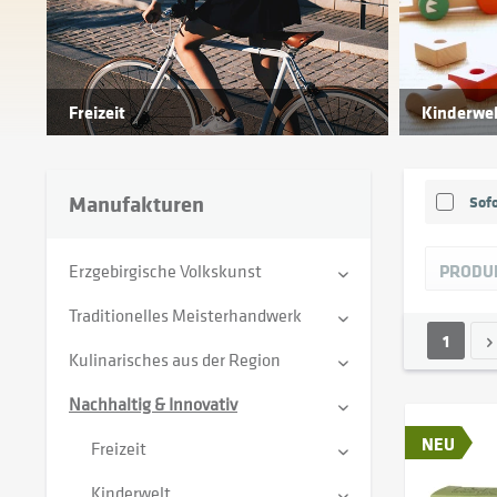
Freizeit
Kinderwel
Manufakturen
Sofo
Erzgebirgische Volkskunst
PRODU
Traditionelles Meisterhandwerk
1
Kulinarisches aus der Region
Nachhaltig & Innovativ
NEU
Freizeit
Kinderwelt