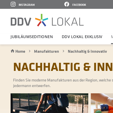
INSTAGRAM
FACEBOOK
JUBI­LÄ­UMS­E­DI­TIONEN
DDV LOKAL EXKLUSIV
Home
Manufakturen
Nachhaltig & Innovativ
NACHHALTIG & IN
Finden Sie moderne Manufakturen aus der Region, welche s
jedermann entwerfen.