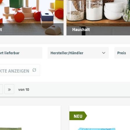
t
Haushalt
rt lieferbar
Hersteller/Händler
Preis
Apinima GmbH - NICAMA
KTE ANZEIGEN
vo
bibabox - DS
Blitzer
von
10
Bürstenmanufaktur Dresden
Casida GmbH
Colours Manufaktur - DS
Elobra GmbH - DS
NEU
Escape Welt GmbH
Freiberger Porzellan GmbH - DS