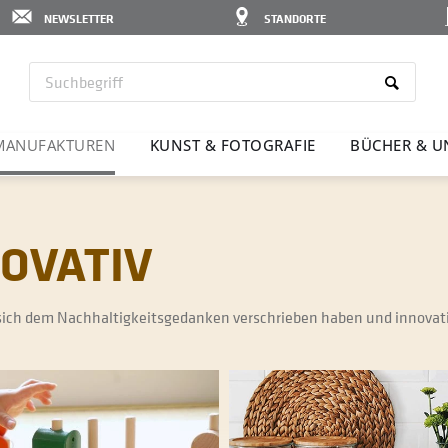
NEWSLETTER
STANDORTE
MANU­FAK­TUREN
KUNST & FOTO­GRAFIE
BÜCHER & U
NOVATIV
ich dem Nachhaltigkeitsgedanken verschrieben haben und innovativ