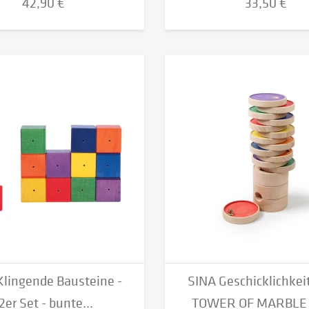
42,90 €
33,50 €
Klingende Bausteine -
SINA Geschicklichkei
2er Set - bunte...
TOWER OF MARBLE m