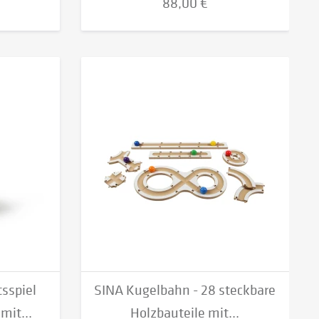
88,00 €
tsspiel
SINA Kugelbahn - 28 steckbare
it...
Holzbauteile mit...