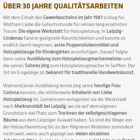
ÜBER 30 JAHRE QUALITÄTSARBEITEN
Mit dem Erhalt des
Gewerbescheins im Jahr 1987
schlug für
Wolfram Liebe die Geburtsstunde für seinen lang ersehnten
Traum:
Die eigene Werkstatt
für Holzspielzeug. In
Leipzig-
Lindenau
fand er geeignete Räumlichkeiten und konnte so
endlich damit beginnen,
erste Puppenstubenmöbel und
Holzspielzeuge für Kindergärten
anzufertigen. Darauf folgte
dann seine
Ausbildung zum Holzspielzeugmachermeister
und
die seines
Sohnes Jörg
zum Holzspielzeugmacher in Seiffen. Der
Ort im Erzgebirge ist
bekannt für traditionelle Handwerkskunst
.
Während jener Ausbildung lernte Jörg seine
heutige Frau
Corinna
kennen, die mittlerweile
Inhaberin von Liebe
Holzspielzeug
ist. Gemeinsam verlagerten sie die Werkstadt
nach
Markranstädt bei Leipzig
, wo sie auf dem eigenen
Grundstück viel Platz zum
Trocknen der selbstgeschlagenen
Bäume
aus dem Leipziger Auwald haben. So sind die Wege von
der Holzaufbereitung bis zu den filigranen Modellen zumindest
nicht weit, wenn auch geprägt von
vielen einzelnen