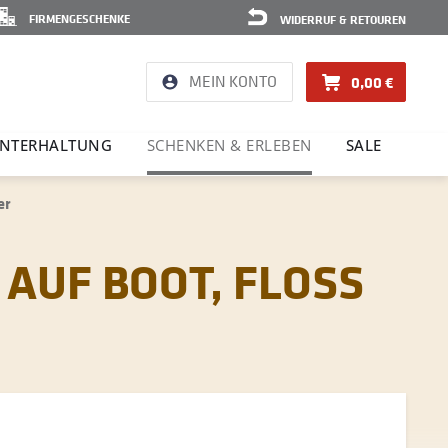
FIRMENGESCHENKE
WIDERRUF & RETOUREN
MEIN KONTO
0,00 €
NTER­HAL­TUNG
SCHENKEN & ERLEBEN
SALE
er
AUF BOOT, FLOSS