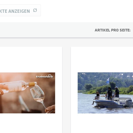
rlebnisfabrik - DS
KTE ANZEIGEN
von
bis
89,90 €
389,90 €
ARTIKEL PRO SEITE: