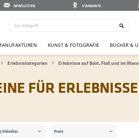
NEWSLETTER
STANDORTE
MANU­FAK­TUREN
KUNST & FOTO­GRAFIE
BÜCHER & U
Erlebniskategorien
Erlebnisse auf Boot, Floß und im Wass
NE FÜR ERLEBNISSE 
er/Händler
Preis