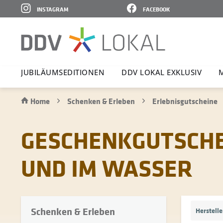
INSTAGRAM
FACEBOOK
JUBI­LÄ­UMS­E­DI­TIONEN
DDV LOKAL EXKLUSIV
Home
Schenken & Erleben
Erlebnisgutscheine
GESCHENKGUTSCHEI
UND IM WASSER
Schenken & Erleben
Herstell