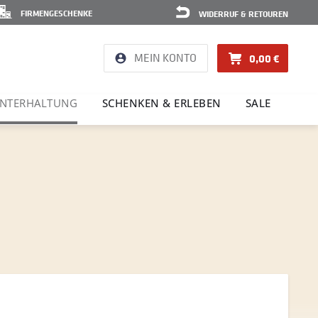
FIRMENGESCHENKE
WIDERRUF & RETOUREN
MEIN KONTO
0,00 €
NTER­HAL­TUNG
SCHENKEN & ERLEBEN
SALE