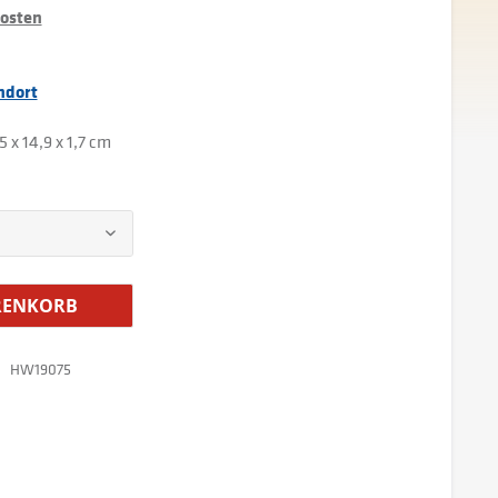
kosten
ndort
5 x 14,9 x 1,7 cm
ENKORB
HW19075