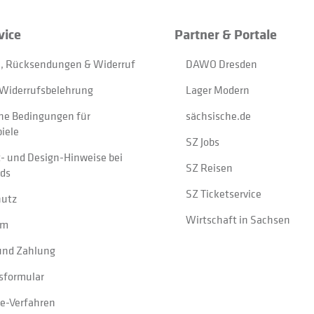
vice
Partner & Portale
, Rücksendungen & Widerruf
DAWO Dresden
Widerrufsbelehrung
Lager Modern
ne Bedingungen für
sächsische.de
iele
SZ Jobs
t- und Design-Hinweise bei
SZ Reisen
ads
SZ Ticketservice
hutz
Wirtschaft in Sachsen
um
und Zahlung
sformular
e-Verfahren