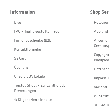
Information
Shop Ser
Blog
Retouren
FAQ - Häufig gestellte Fragen
AGB und 
Firmengeschenke (B2B)
Allgemei
Gewinnsp
Kontaktformular
Copyrigh
SZ Card
Bilduplo
Über uns
Datensc
Unsere DDV Lokale
Impress
Trusted Shops – Zur Echtheit der
Versand 
Bewertungen
Widerruf
⊛ KI-generierte Inhalte
3D-Secur