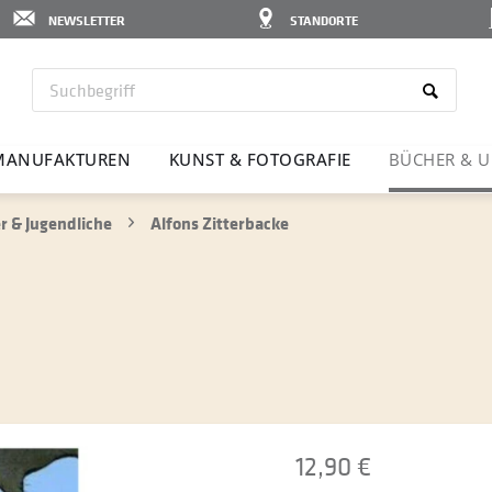
NEWSLETTER
STANDORTE
MANU­FAK­TUREN
KUNST & FOTO­GRAFIE
BÜCHER & U
r & Jugendliche
Alfons Zitterbacke
12,90 €