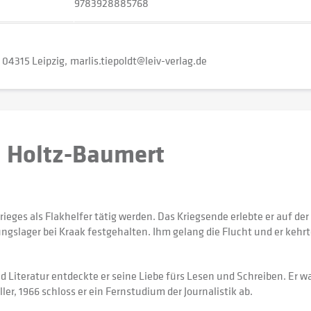
9783928885768
04315 Leipzig
marlis.tiepoldt@leiv-verlag.de
d Holtz-Baumert
eges als Flakhelfer tätig werden. Das Kriegsende erlebte er auf de
ungslager bei Kraak festgehalten. Ihm gelang die Flucht und er keh
 Literatur entdeckte er seine Liebe fürs Lesen und Schreiben. Er w
ller, 1966 schloss er ein Fernstudium der Journalistik ab.