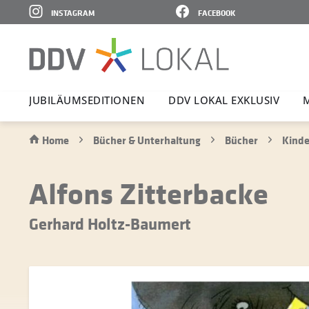
INSTAGRAM
FACEBOOK
JUBI­LÄ­UMS­E­DI­TIONEN
DDV LOKAL EXKLUSIV
Home
Bücher & Unterhaltung
Bücher
Kinde
Alfons Zitterbacke
Gerhard Holtz-Baumert