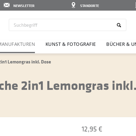
NEWSLETTER
STANDORTE
MANU­FAK­TUREN
KUNST & FOTO­GRAFIE
BÜCHER & U
n1 Lemongras inkl. Dose
he 2in1 Lemongras inkl
12,95 €