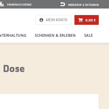
FIRMENGESCHENKE
WIDERRUF & RETOUREN
MEIN KONTO
0,00 €
NTER­HAL­TUNG
SCHENKEN & ERLEBEN
SALE
. Dose