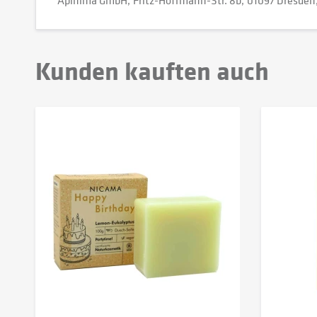
Apinima GmbH
Fritz-Hoffmann-Str. 8b
01097 Dresden
Kunden kauften auch