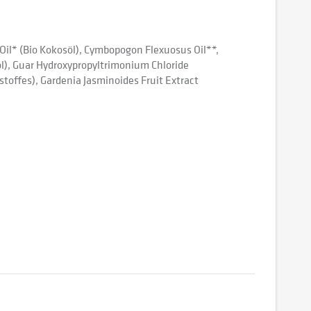
Oil* (Bio Kokosöl), Cymbopogon Flexuosus Oil**,
ohol), Guar Hydroxypropyltrimonium Chloride
toffes), Gardenia Jasminoides Fruit Extract