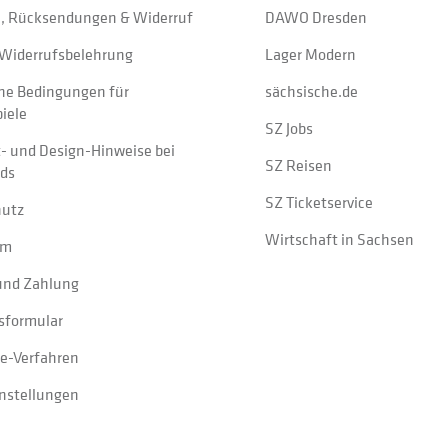
, Rücksendungen & Widerruf
DAWO Dresden
Widerrufsbelehrung
Lager Modern
ne Bedingungen für
sächsische.de
iele
SZ Jobs
t- und Design-Hinweise bei
SZ Reisen
ads
SZ Ticketservice
hutz
Wirtschaft in Sachsen
um
und Zahlung
sformular
e-Verfahren
instellungen