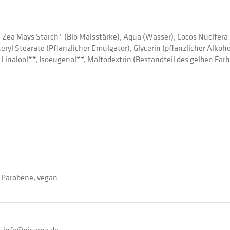
 Zea Mays Starch* (Bio Maisstärke), Aqua (Wasser), Cocos Nucifera 
lyceryl Stearate (Pflanzlicher Emulgator), Glycerin (pflanzlicher Alk
Linalool**, Isoeugenol**, Maltodextrin (Bestandteil des gelben Farbs
d Parabene, vegan