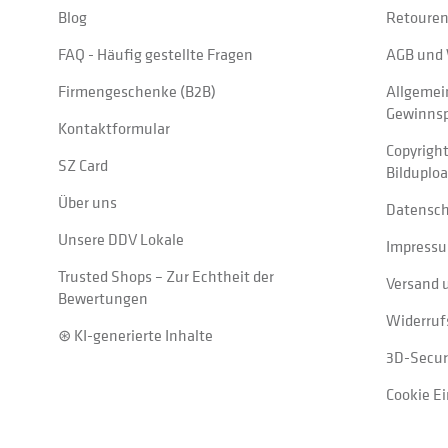
Blog
Retouren
FAQ - Häufig gestellte Fragen
AGB und 
Firmengeschenke (B2B)
Allgemei
Gewinnsp
Kontaktformular
Copyrigh
SZ Card
Bilduplo
Über uns
Datensc
Unsere DDV Lokale
Impress
Trusted Shops – Zur Echtheit der
Versand 
Bewertungen
Widerruf
⊛ KI-generierte Inhalte
3D-Secur
Cookie E