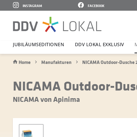
INSTAGRAM
FACEBOOK
JUBI­LÄ­UMS­E­DI­TIONEN
DDV LOKAL EXKLUSIV
Home
Manufakturen
NICAMA Outdoor-Dusche 2i
NICAMA Outdoor-Dusc
NICAMA von Apinima