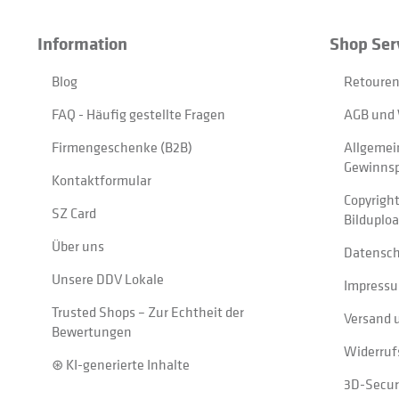
Information
Shop Ser
Blog
Retouren
FAQ - Häufig gestellte Fragen
AGB und 
Firmengeschenke (B2B)
Allgemei
Gewinnsp
Kontaktformular
Copyrigh
SZ Card
Bilduplo
Über uns
Datensc
Unsere DDV Lokale
Impress
Trusted Shops – Zur Echtheit der
Versand 
Bewertungen
Widerruf
⊛ KI-generierte Inhalte
3D-Secur