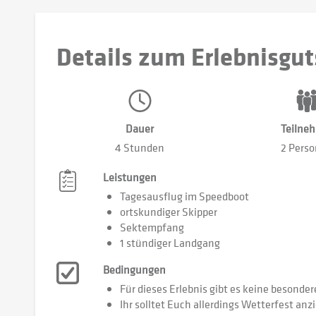
Details zum Erlebnisgut
Dauer
Teilne
4 Stunden
2 Pers
Leistungen
Tagesausflug im Speedboot
ortskundiger Skipper
Sektempfang
1 stündiger Landgang
Bedingungen
Für dieses Erlebnis gibt es keine besonde
Ihr solltet Euch allerdings Wetterfest anz