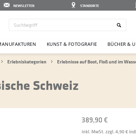
NEWSLETTER
STANDORTE
MANU­FAK­TUREN
KUNST & FOTO­GRAFIE
BÜCHER & U
Erlebniskategorien
Erlebnisse auf Boot, Floß und im Wass
ische Schweiz
389,90 €
inkl. MwSt. zzgl. 4,90 € in