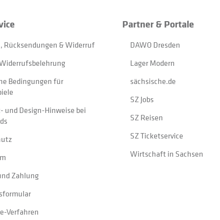
vice
Partner & Portale
, Rücksendungen & Widerruf
DAWO Dresden
Widerrufsbelehrung
Lager Modern
ne Bedingungen für
sächsische.de
iele
SZ Jobs
t- und Design-Hinweise bei
SZ Reisen
ads
SZ Ticketservice
hutz
Wirtschaft in Sachsen
um
und Zahlung
sformular
e-Verfahren