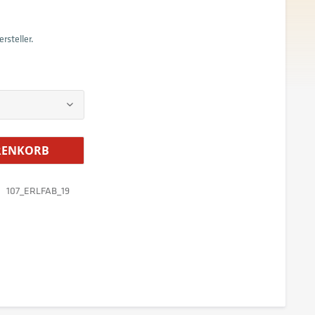
rsteller.
ENKORB
107_ERLFAB_19