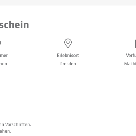
schein
hmer
Erlebnisort
Verf
onen
Dresden
Mai b
ren Vorschriften.
iehen.