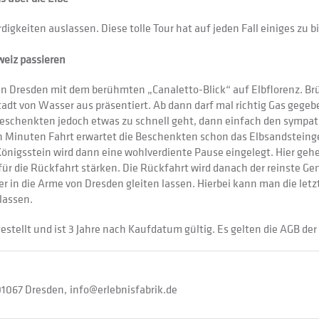
igkeiten auslassen. Diese tolle Tour hat auf jeden Fall einiges zu 
weiz passieren
in Dresden mit dem berühmten „Canaletto-Blick“ auf Elbflorenz. Br
adt von Wasser aus präsentiert. Ab dann darf mal richtig Gas gegeb
Beschenkten jedoch etwas zu schnell geht, dann einfach den sympat
en Minuten Fahrt erwartet die Beschenkten schon das Elbsandsteing
 Königsstein wird dann eine wohlverdiente Pause eingelegt. Hier ge
für die Rückfahrt stärken. Die Rückfahrt wird danach der reinste G
der in die Arme von Dresden gleiten lassen. Hierbei kann man die 
lassen.
estellt und ist 3 Jahre nach Kaufdatum gültig. Es gelten die AGB der 
01067 Dresden
info@erlebnisfabrik.de