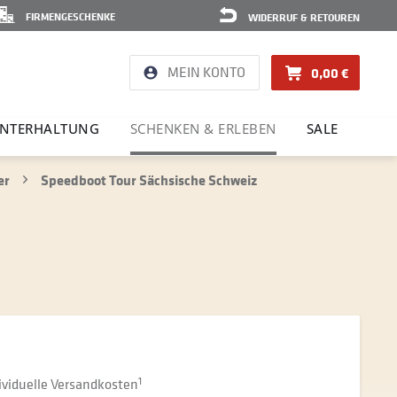
FIRMENGESCHENKE
WIDERRUF & RETOUREN
MEIN KONTO
0,00 €
NTER­HAL­TUNG
SCHENKEN & ERLEBEN
SALE
er
Speedboot Tour Sächsische Schweiz
dividuelle Versandkosten
1