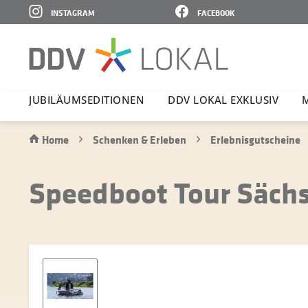
INSTAGRAM
FACEBOOK
JUBI­LÄ­UMS­E­DI­TIONEN
DDV LOKAL EXKLUSIV
Home
Schenken & Erleben
Erlebnisgutscheine
Speedboot Tour Sächs