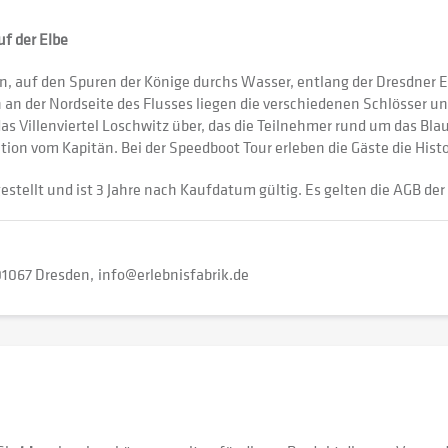
uf der Elbe
en, auf den Spuren der Könige durchs Wasser, entlang der Dresdner 
 an der Nordseite des Flusses liegen die verschiedenen Schlösser u
das Villenviertel Loschwitz über, das die Teilnehmer rund um das Bl
ion vom Kapitän. Bei der Speedboot Tour erleben die Gäste die Hist
estellt und ist 3 Jahre nach Kaufdatum gültig. Es gelten die AGB der 
01067 Dresden
info@erlebnisfabrik.de