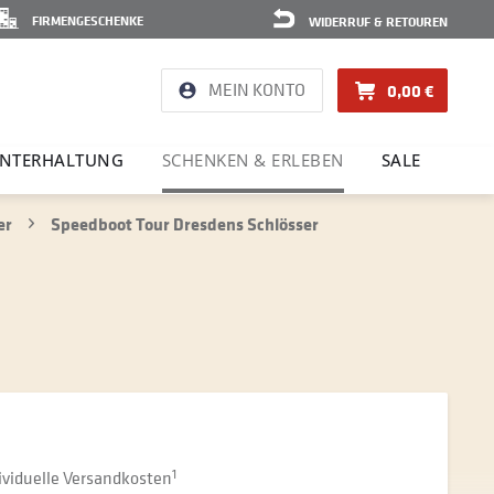
FIRMENGESCHENKE
WIDERRUF & RETOUREN
MEIN KONTO
0,00 €
NTER­HAL­TUNG
SCHENKEN & ERLEBEN
SALE
er
Speedboot Tour Dresdens Schlösser
dividuelle Versandkosten
1