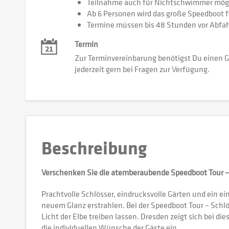
Teilnahme auch für Nichtschwimmer mögl
Ab 6 Personen wird das große Speedboot f
Termine müssen bis 48 Stunden vor Abfah
Termin
Zur Terminvereinbarung benötigst Du einen G
jederzeit gern bei Fragen zur Verfügung.
Beschreibung
Verschenken Sie die atemberaubende Speedboot Tour – 
Prachtvolle Schlösser, eindrucksvolle Gärten und ein ei
neuem Glanz erstrahlen. Bei der Speedboot Tour – Sch
Licht der Elbe treiben lassen. Dresden zeigt sich bei d
die individuellen Wünsche der Gäste ein.