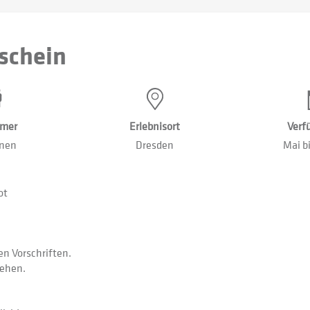
schein
hmer
Erlebnisort
Verf
onen
Dresden
Mai b
ot
en Vorschriften.
iehen.