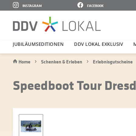
INSTAGRAM
FACEBOOK
JUBI­LÄ­UMS­E­DI­TIONEN
DDV LOKAL EXKLUSIV
Home
Schenken & Erleben
Erlebnisgutscheine
Speedboot Tour Dresd