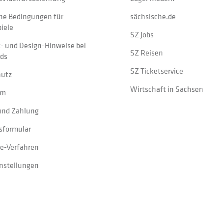
ne Bedingungen für
sächsische.de
iele
SZ Jobs
t- und Design-Hinweise bei
SZ Reisen
ads
SZ Ticketservice
hutz
Wirtschaft in Sachsen
um
und Zahlung
sformular
e-Verfahren
instellungen