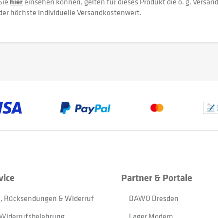
Sie
hier
einsehen können, gelten für dieses Produkt die o. g. Versan
der höchste individuelle Versandkostenwert.
vice
Partner & Portale
, Rücksendungen & Widerruf
DAWO Dresden
Widerrufsbelehrung
Lager Modern