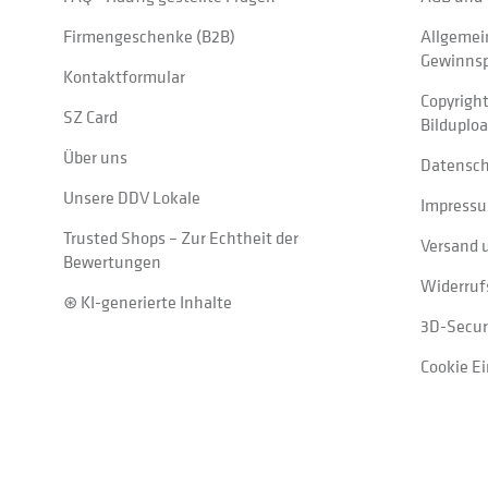
Firmengeschenke (B2B)
Allgemei
Gewinnsp
Kontaktformular
Copyrigh
SZ Card
Bilduplo
Über uns
Datensc
Unsere DDV Lokale
Impress
Trusted Shops – Zur Echtheit der
Versand 
Bewertungen
Widerruf
⊛ KI-generierte Inhalte
3D-Secur
Cookie E