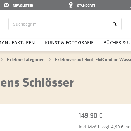
NEWSLETTER
STANDORTE
MANU­FAK­TUREN
KUNST & FOTO­GRAFIE
BÜCHER & U
Erlebniskategorien
Erlebnisse auf Boot, Floß und im Wass
ens Schlösser
149,90 €
inkl. MwSt. zzgl. 4,90 € in