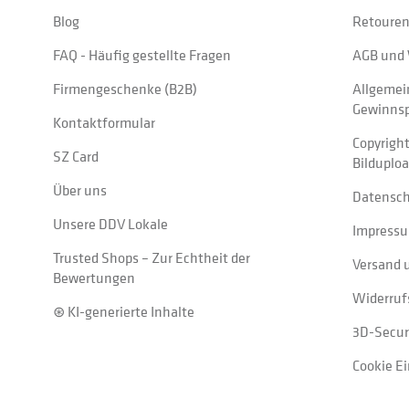
Blog
Retouren
FAQ - Häufig gestellte Fragen
AGB und 
Firmengeschenke (B2B)
Allgemei
Gewinnsp
Kontaktformular
Copyrigh
SZ Card
Bilduplo
Über uns
Datensc
Unsere DDV Lokale
Impress
Trusted Shops – Zur Echtheit der
Versand 
Bewertungen
Widerruf
⊛ KI-generierte Inhalte
3D-Secur
Cookie E