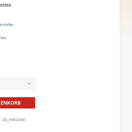
kosten
rsteller.
llan
ENKORB
DS_HW22461