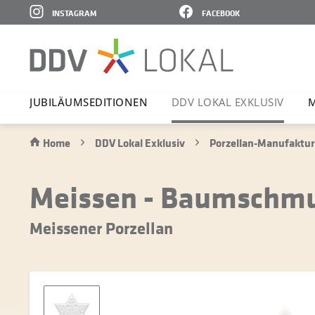
INSTAGRAM
FACEBOOK
JUBI­LÄ­UMS­E­DI­TIONEN
DDV LOKAL EXKLUSIV
M
Home
DDV Lokal Exklusiv
Porzellan-Manufaktur
Meissen - Baumschmu
Meissener Porzellan