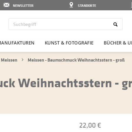
NEWSLETTER
STANDORTE
ANU­FAK­TUREN
KUNST & FOTO­GRAFIE
BÜCHER & U
 Meissen
Meissen - Baumschmuck Weihnachtsstern - groß
ck Weihnachtsstern - g
22,00 €