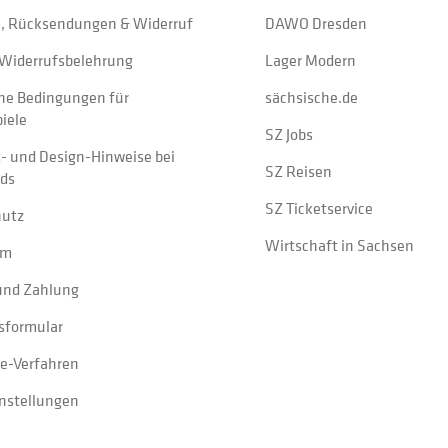
, Rücksendungen & Widerruf
DAWO Dresden
Widerrufsbelehrung
Lager Modern
ne Bedingungen für
sächsische.de
iele
SZ Jobs
t- und Design-Hinweise bei
SZ Reisen
ads
SZ Ticketservice
hutz
Wirtschaft in Sachsen
um
und Zahlung
sformular
e-Verfahren
instellungen