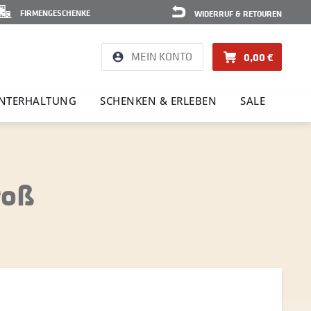
FIRMENGESCHENKE
WIDERRUF & RETOUREN
MEIN KONTO
0,00 €
NTER­HAL­TUNG
SCHENKEN & ERLEBEN
SALE
roß