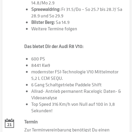
14.8/Mo 2.9
Spreewaldring:
Fr 31.5/Do – So 25.7 bis 28.7/ Sa
28.9 und So 29.9
Bilster Berg:
Sa 14.9
Weitere Termine folgen
Das bietet Dir der Audi R8 V10:
600 PS
8441 Kw9
modernster FSI-Technologie V10 Mittelmotor
5,2 L CCM SEQU.
6 Gang Schaltgetriebe Paddele Shift
Allrad- Antrieb permanent Racelogic Daten- &
Videoanalyse
Top Speed 316 Km/h von Null auf 100 in 3,8
Sekunden!
Termin
Zur Terminvereinbarung benötigst Du einen