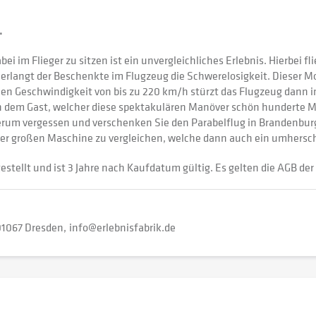
.
ei im Flieger zu sitzen ist ein unvergleichliches Erlebnis. Hierbei
 erlangt der Beschenkte im Flugzeug die Schwerelosigkeit. Dieser 
len Geschwindigkeit von bis zu 220 km/h stürzt das Flugzeug dann in
en dem Gast, welcher diese spektakulären Manöver schön hunderte Ma
rum vergessen und verschenken Sie den Parabelflug in Brandenburg
 einer großen Maschine zu vergleichen, welche dann auch ein umhers
estellt und ist 3 Jahre nach Kaufdatum gültig. Es gelten die AGB der 
01067 Dresden
info@erlebnisfabrik.de