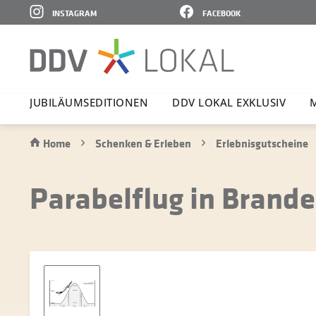
INSTAGRAM
FACEBOOK
JUBI­LÄ­UMS­E­DI­TIONEN
DDV LOKAL EXKLUSIV
Home
Schenken & Erleben
Erlebnisgutscheine
Parabelflug in Brand