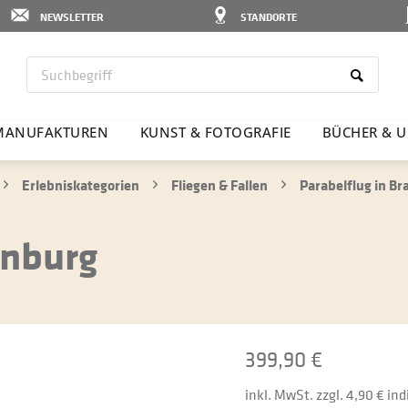
NEWSLETTER
STANDORTE
MANU­FAK­TUREN
KUNST & FOTO­GRAFIE
BÜCHER & U
Erlebniskategorien
Fliegen & Fallen
Parabelflug in B
enburg
399,90 €
inkl. MwSt. zzgl. 4,90 € in