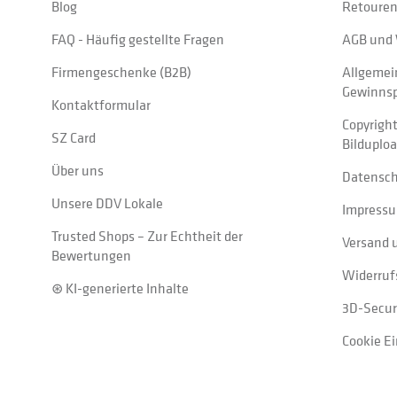
Blog
Retouren
FAQ - Häufig gestellte Fragen
AGB und 
Firmengeschenke (B2B)
Allgemei
Gewinnsp
Kontaktformular
Copyrigh
SZ Card
Bilduplo
Über uns
Datensc
Unsere DDV Lokale
Impress
Trusted Shops – Zur Echtheit der
Versand 
Bewertungen
Widerruf
⊛ KI-generierte Inhalte
3D-Secur
Cookie E