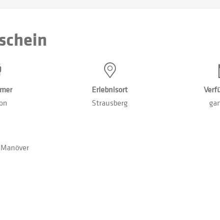
schein
hmer
Erlebnisort
Verf
son
Strausberg
gan
g-Manöver