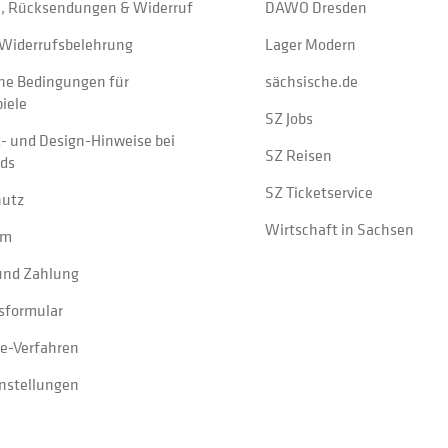
, Rücksendungen & Widerruf
DAWO Dresden
Widerrufsbelehrung
Lager Modern
ne Bedingungen für
sächsische.de
iele
SZ Jobs
t- und Design-Hinweise bei
SZ Reisen
ads
SZ Ticketservice
hutz
Wirtschaft in Sachsen
um
und Zahlung
sformular
e-Verfahren
instellungen