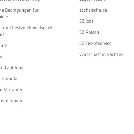
ne Bedingungen für
sächsische.de
iele
SZ Jobs
t- und Design-Hinweise bei
SZ Reisen
ads
SZ Ticketservice
hutz
Wirtschaft in Sachsen
um
und Zahlung
sformular
e-Verfahren
instellungen