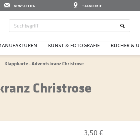
NEWSLETTER
STANDORTE
MANU­FAK­TUREN
KUNST & FOTO­GRAFIE
BÜCHER & U
Klappkarte - Adventskranz Christrose
kranz Christrose
3,50 €