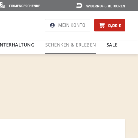
FIRMENGESCHENKE
WIDERRUF & RETOUREN
MEIN KONTO
0,00 €
NTER­HAL­TUNG
SCHENKEN & ERLEBEN
SALE