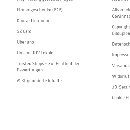
Firmengeschenke (B2B)
Allgemei
Gewinnsp
Kontaktformular
Copyrigh
SZ Card
Bilduplo
Über uns
Datensc
Unsere DDV Lokale
Impress
Trusted Shops – Zur Echtheit der
Versand 
Bewertungen
Widerruf
⊛ KI-generierte Inhalte
3D-Secur
Cookie E