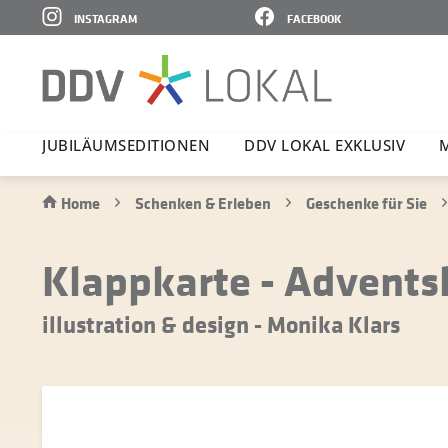
INSTAGRAM
FACEBOOK
JUBI­LÄ­UMS­E­DI­TIONEN
DDV LOKAL EXKLUSIV
Home
Schenken & Erleben
Geschenke für Sie
Klappkarte - Advents
illustration & design - Monika Klars