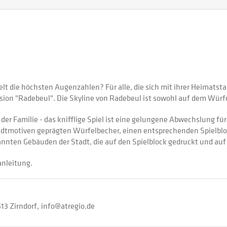
t die höchsten Augenzahlen? Für alle, die sich mit ihrer Heimatst
ersion "Radebeul". Die Skyline von Radebeul ist sowohl auf dem Würf
der Familie - das knifflige Spiel ist eine gelungene Abwechslung fü
dtmotiven geprägten Würfelbecher, einen entsprechenden Spielblock
annten Gebäuden der Stadt, die auf den Spielblock gedruckt und auf
anleitung.
13 Zirndorf
info@atregio.de