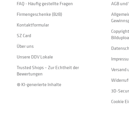
FAQ - Häufig gestellte Fragen
AGB und 
Firmengeschenke (B2B)
Allgemei
Gewinnsp
Kontaktformular
Copyrigh
SZ Card
Bilduplo
Über uns
Datensc
Unsere DDV Lokale
Impress
Trusted Shops – Zur Echtheit der
Versand 
Bewertungen
Widerruf
⊛ KI-generierte Inhalte
3D-Secur
Cookie E