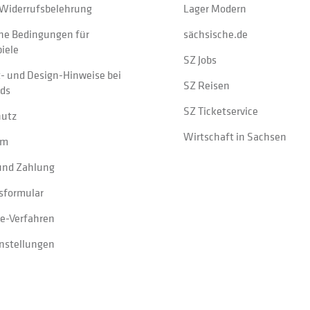
Widerrufsbelehrung
Lager Modern
ne Bedingungen für
sächsische.de
iele
SZ Jobs
t- und Design-Hinweise bei
SZ Reisen
ads
SZ Ticketservice
hutz
Wirtschaft in Sachsen
um
und Zahlung
sformular
e-Verfahren
instellungen