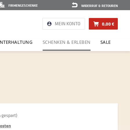
FIRMENGESCHENKE
WIDERRUF & RETOUREN
MEIN KONTO
0,00 €
NTER­HAL­TUNG
SCHENKEN & ERLEBEN
SALE
 gespart)
kosten