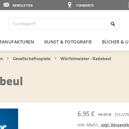
NEWSLETTER
STANDORTE
MANU­FAK­TUREN
KUNST & FOTO­GRAFIE
BÜCHER & U
in
Gesellschaftsspiele
Würfelmeister - Radebeul
beul
6,95 €
14,95 €
(53,51%
inkl. MwSt.,
zzgl. Versand