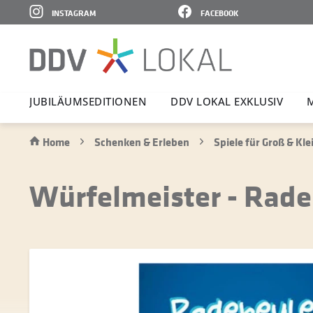
INSTAGRAM
FACEBOOK
JUBI­LÄ­UMS­E­DI­TIONEN
DDV LOKAL EXKLUSIV
Home
Schenken & Erleben
Spiele für Groß & Kle
Würfelmeister - Rade