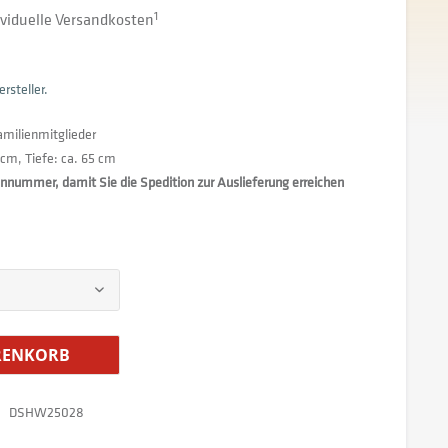
dividuelle Versandkosten
1
rsteller.
Familienmitglieder
 cm, Tiefe: ca. 65 cm
fonnummer, damit Sie die Spedition zur Auslieferung erreichen
ENKORB
DSHW25028