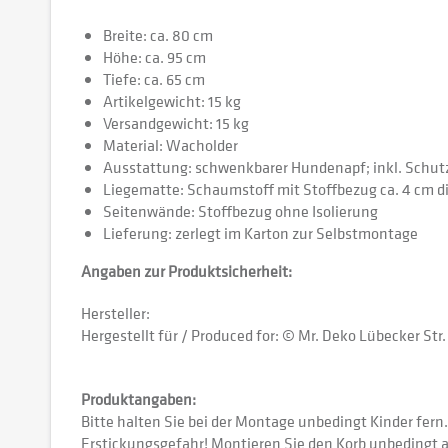
Breite: ca. 80 cm
Höhe: ca. 95 cm
Tiefe: ca. 65 cm
Artikelgewicht: 15 kg
Versandgewicht: 15 kg
Material: Wacholder
Ausstattung: schwenkbarer Hundenapf; inkl. Schu
Liegematte: Schaumstoff mit Stoffbezug ca. 4 cm d
Seitenwände: Stoffbezug ohne Isolierung
Lieferung: zerlegt im Karton zur Selbstmontage
Angaben zur Produktsicherheit:
Hersteller:
Hergestellt für / Produced for: © Mr. Deko Lübecker St
Produktangaben:
Bitte halten Sie bei der Montage unbedingt Kinder fern
Erstickungsgefahr! Montieren Sie den Korb unbedingt a