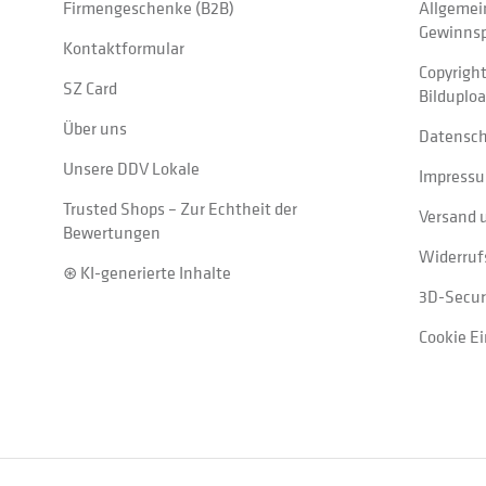
Firmengeschenke (B2B)
Allgemei
Gewinnsp
Kontaktformular
Copyrigh
SZ Card
Bilduplo
Über uns
Datensc
Unsere DDV Lokale
Impress
Trusted Shops – Zur Echtheit der
Versand 
Bewertungen
Widerruf
⊛ KI-generierte Inhalte
3D-Secur
Cookie E