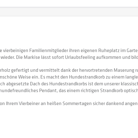
ierbeinigen Familienmitglieder ihren eigenen Ruheplatz im Garten. 
rb wieder. Die Markise lässt sofort Urlaubsfeeling aufkommen und bi
olz gefertigt und vermittelt dank der hervortretenden Maserung ru
mschöne Weise ein. Es macht den Hundestrandkorb zu einem langle
optisch abgesetzte Dach des Hundestrandkorbs ist dem unserer klass
 hundefreundliches Pendant, das einem richtigen Strandkorb optisch
 von Ihrem Vierbeiner an heißen Sommertagen sicher dankend ange