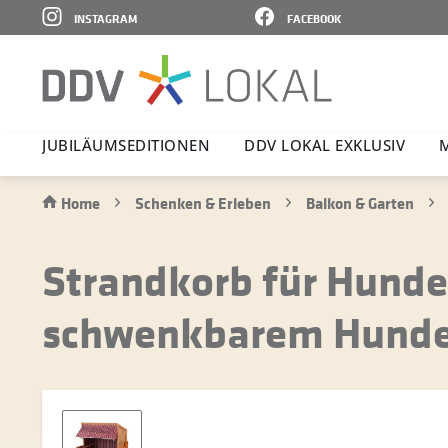
INSTAGRAM
FACEBOOK
JUBI­LÄ­UMS­E­DI­TIONEN
DDV LOKAL EXKLUSIV
Home
Schenken & Erleben
Balkon & Garten
Strandkorb für Hunde, 
schwenkbarem Hund