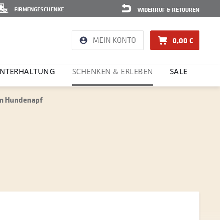
FIRMENGESCHENKE
WIDERRUF & RETOUREN
MEIN KONTO
0,00 €
NTER­HAL­TUNG
SCHENKEN & ERLEBEN
SALE
rem Hundenapf