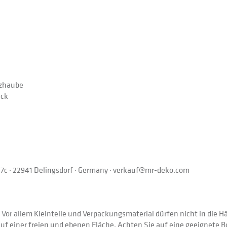
tzhaube
ick
r. 7c · 22941 Delingsdorf · Germany · verkauf@mr-deko.com
. Vor allem Kleinteile und Verpackungsmaterial dürfen nicht in die
uf einer freien und ebenen Fläche. Achten Sie auf eine geeignete 