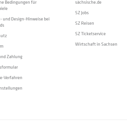
ne Bedingungen für
sächsische.de
iele
SZ Jobs
t- und Design-Hinweise bei
SZ Reisen
ads
SZ Ticketservice
hutz
Wirtschaft in Sachsen
um
und Zahlung
sformular
e-Verfahren
instellungen