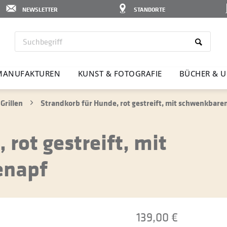
NEWSLETTER
STANDORTE
MANU­FAK­TUREN
KUNST & FOTO­GRAFIE
BÜCHER & U
Grillen
Strandkorb für Hunde, rot gestreift, mit schwenkba
rot gestreift, mit
enapf
139,00 €