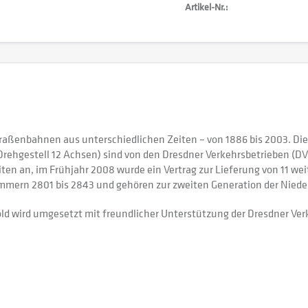
Artikel-Nr.:
raßenbahnen aus unterschiedlichen Zeiten – von 1886 bis 2003. Di
Drehgestell 12 Achsen) sind von den Dresdner Verkehrsbetrieben (D
ten an, im Frühjahr 2008 wurde ein Vertrag zur Lieferung von 11 we
ummern 2801 bis 2843 und gehören zur zweiten Generation der Niede
gold wird umgesetzt mit freundlicher Unterstützung der Dresdner V