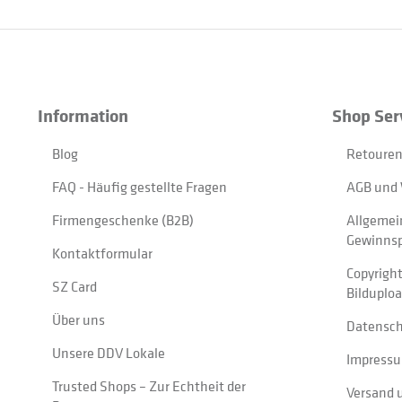
Information
Shop Ser
Blog
Retouren
FAQ - Häufig gestellte Fragen
AGB und 
Firmengeschenke (B2B)
Allgemei
Gewinnsp
Kontaktformular
Copyrigh
SZ Card
Bilduplo
Über uns
Datensc
Unsere DDV Lokale
Impress
Trusted Shops – Zur Echtheit der
Versand 