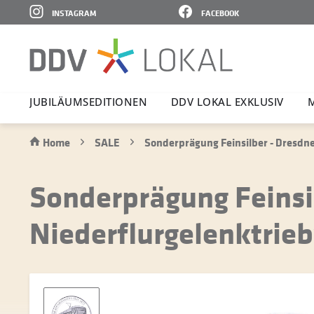
INSTAGRAM
FACEBOOK
JUBI­LÄ­UMS­E­DI­TIONEN
DDV LOKAL EXKLUSIV
M
Home
SALE
Sonderprägung Feinsilber - Dresdne
Sonderprägung Feinsi
Niederflurgelenktrieb