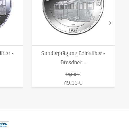
lber -
Sonderprägung Feinsilber -
Dresdner...
69,00 €
49,00 €