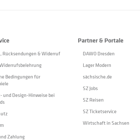
vice
Partner & Portale
, Rücksendungen & Widerruf
DAWO Dresden
Widerrufsbelehrung
Lager Modern
ne Bedingungen für
sächsische.de
iele
SZ Jobs
t- und Design-Hinweise bei
SZ Reisen
ads
SZ Ticketservice
hutz
Wirtschaft in Sachsen
um
und Zahlung