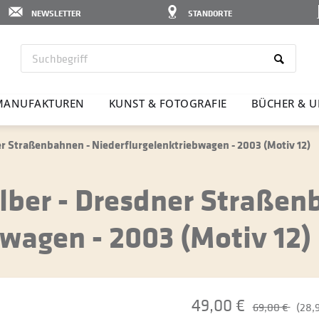
NEWSLETTER
STANDORTE
ANU­FAK­TUREN
KUNST & FOTO­GRAFIE
BÜCHER & U
r Straßenbahnen - Niederflurgelenktriebwagen - 2003 (Motiv 12)
lber - Dresdner Straßen
wagen - 2003 (Motiv 12)
49,00 €
69,00 €
(28,