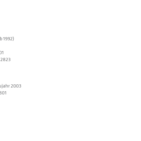
b 1992)
01
 2823
ujahr 2003
801