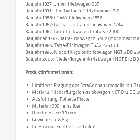
Baujahr 1927: Union-Triebwagen 937
Baujahr 1931: „Großer Hecht“-Triebwagen 1716
Baujahr 1956: LOWA-Triebwagen 1538
Baujahr 1962: Gotha-Großraumtriebwagen 1734
Baujahr 1967: Tatra-Triebwagen Prototyp 2000
Baujahr ab 1969: Tatra-Triebwagen Serie (modernisiert a
Baujahr 1985: Tatra-Triebwagen T6A2 226 001
Baujahr 1995: Niederflurgelenktriebwagen NGT 6 DD 25
Baujahr 2003: Niederflurgelenktriebwagen NGT D12 DD
Produktinformationen:
Limitierte Prägung des Straßenbahnmodells mit Ba
Motiv 12: Niederflurgelenktriebwagen NGT D12 DD 2
Ausführung: Polierte Platte
Material: 999 Feinsilber
Durchmesser: 30 mm
Gewicht: ca. 8,5 g
Im Etui mit Echtheitszertifikat