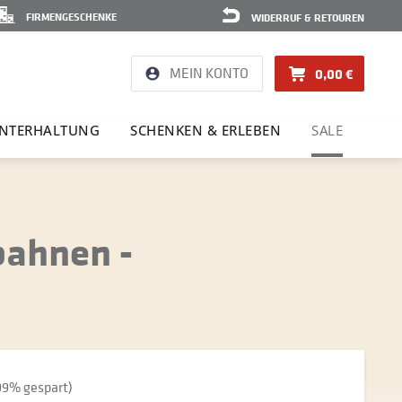
FIRMENGESCHENKE
WIDERRUF & RETOUREN
MEIN KONTO
0,00 €
NTER­HAL­TUNG
SCHENKEN & ERLEBEN
SALE
bahnen -
99% gespart)