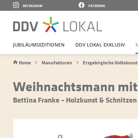
INSTAGRAM
FACEBOOK
JUBI­LÄ­UMS­E­DI­TIONEN
DDV LOKAL EXKLUSIV
Home
Manufakturen
Erzgebirgische Volkskunst
Weihnachtsmann mit
Bettina Franke – Holzkunst & Schnitzen