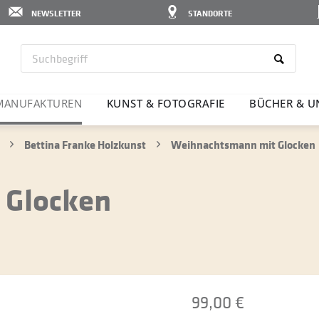
NEWSLETTER
STANDORTE
MANU­FAK­TUREN
KUNST & FOTO­GRAFIE
BÜCHER & U
Bettina Franke Holzkunst
Weihnachtsmann mit Glocken
 Glocken
99,00 €