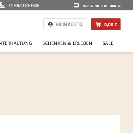
FIRMENGESCHENKE
WIDERRUF & RETOUREN
MEIN KONTO
0,00 €
NTER­HAL­TUNG
SCHENKEN & ERLEBEN
SALE