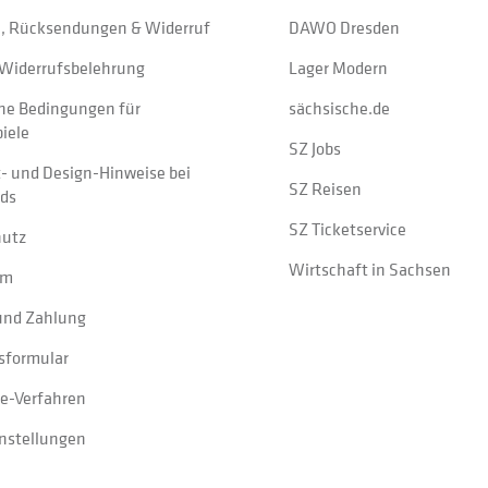
, Rücksendungen & Widerruf
DAWO Dresden
Widerrufsbelehrung
Lager Modern
ne Bedingungen für
sächsische.de
iele
SZ Jobs
t- und Design-Hinweise bei
SZ Reisen
ads
SZ Ticketservice
hutz
Wirtschaft in Sachsen
um
und Zahlung
sformular
e-Verfahren
instellungen