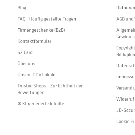
Blog
Retouren
FAQ - Häufig gestellte Fragen
AGB und 
Firmengeschenke (B2B)
Allgemei
Gewinnsp
Kontaktformular
Copyrigh
SZ Card
Bilduplo
Über uns
Datensc
Unsere DDV Lokale
Impress
Trusted Shops – Zur Echtheit der
Versand 
Bewertungen
Widerruf
⊛ KI-generierte Inhalte
3D-Secur
Cookie E