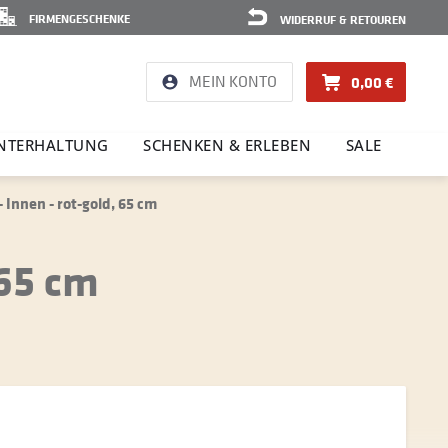
FIRMENGESCHENKE
WIDERRUF & RETOUREN
MEIN KONTO
0,00 €
NTER­HAL­TUNG
SCHENKEN & ERLEBEN
SALE
Innen - rot-gold, 65 cm
 65 cm