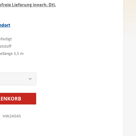
reie Lieferung innerh. Dtl.
ndort
fertigt
ststoff
ellänge 3,5 m
ENKORB
HW24045