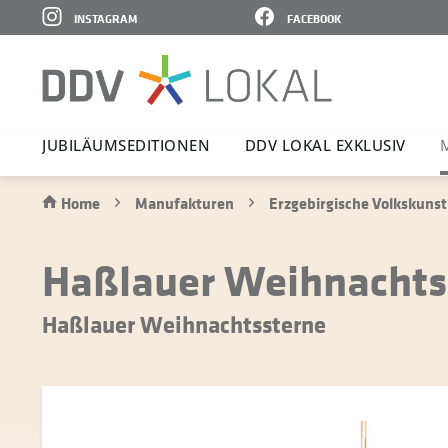
INSTAGRAM
FACEBOOK
JUBI­LÄ­UMS­E­DI­TIONEN
DDV LOKAL EXKLUSIV
Home
Manufakturen
Erzgebirgische Volkskunst
Haßlauer Weihnachtsst
Haßlauer Weihnachtssterne