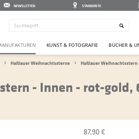
NEWSLETTER
STANDORTE
MANU­FAK­TUREN
KUNST & FOTO­GRAFIE
BÜCHER & U
Haßlauer Weihnachtssterne
Haßlauer Weihnachtsstern - 
ern - Innen - rot-gold,
87,90 €