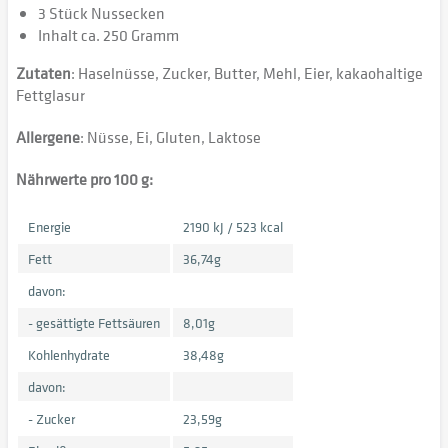
3 Stück Nussecken
Inhalt ca. 250 Gramm
Zutaten
: Haselnüsse, Zucker, Butter, Mehl, Eier, kakaohaltige
Fettglasur
Allergene
: Nüsse, Ei, Gluten, Laktose
Nährwerte pro 100 g:
Energie
2190 kJ / 523 kcal
Fett
36,74g
davon:
- gesättigte Fettsäuren
8,01g
Kohlenhydrate
38,48g
davon:
- Zucker
23,59g