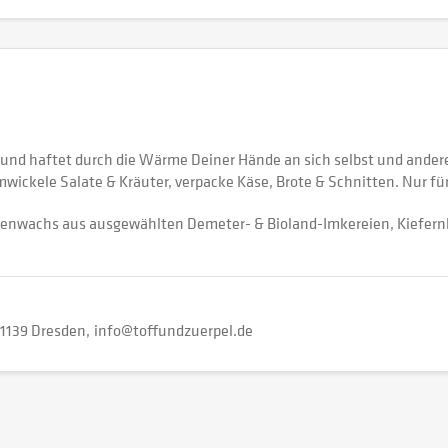
 und haftet durch die Wärme Deiner Hände an sich selbst und ander
ckele Salate & Kräuter, verpacke Käse, Brote & Schnitten. Nur für F
wachs aus ausgewählten Demeter- & Bioland-Imkereien, Kiefernhar
1139 Dresden
info@toffundzuerpel.de