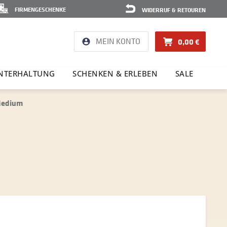
FIRMENGESCHENKE
WIDERRUF & RETOUREN
MEIN KONTO
0,00 €
NTER­HAL­TUNG
SCHENKEN & ERLEBEN
SALE
Medium