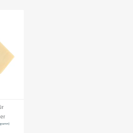
ür
er
logramm)