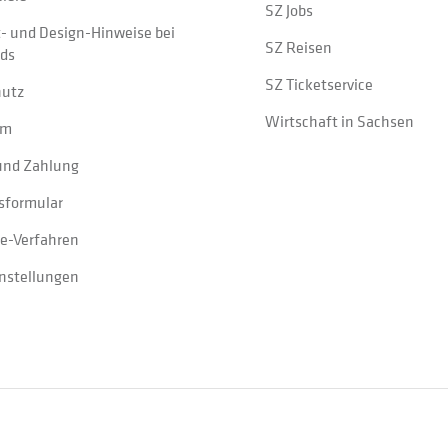
SZ Jobs
t- und Design-Hinweise bei
SZ Reisen
ads
SZ Ticketservice
hutz
Wirtschaft in Sachsen
um
und Zahlung
sformular
e-Verfahren
instellungen