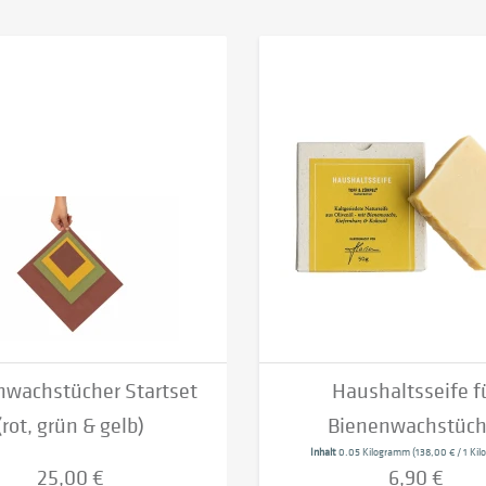
nwachstücher Startset
Haushaltsseife f
(rot, grün & gelb)
Bienenwachstüch
Inhalt
0.05 Kilogramm
(138,00 € / 1 Ki
25,00 €
6,90 €