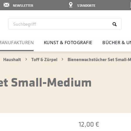
NEWSLETTER
STANDORTE
MANU­FAK­TUREN
KUNST & FOTO­GRAFIE
BÜCHER & U
Haushalt
Toff & Zürpel
Bienenwachstücher Set Small-
et Small-Medium
12,00 €