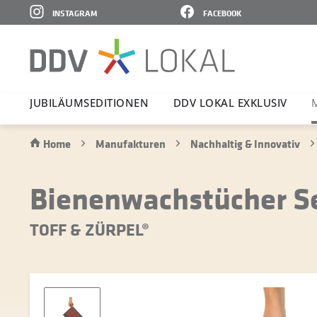
INSTAGRAM
FACEBOOK
JUBI­LÄ­UMS­E­DI­TIONEN
DDV LOKAL EXKLUSIV
Home
Manufakturen
Nachhaltig & Innovativ
Bienenwachstücher S
TOFF & ZÜRPEL®