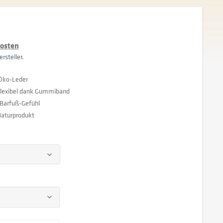
kosten
rsteller.
 Öko-Leder
flexibel dank Gummiband
 Barfuß-Gefühl
Naturprodukt