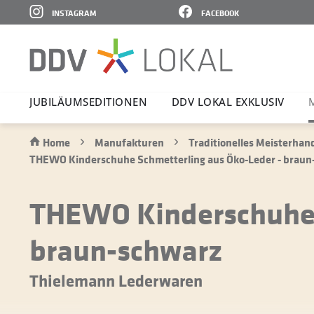
INSTAGRAM
FACEBOOK
JUBI­LÄ­UMS­E­DI­TIONEN
DDV LOKAL EXKLUSIV
Home
Manufakturen
Traditionelles Meisterha
THEWO Kinderschuhe Schmetterling aus Öko-Leder - braun
THEWO Kinderschuhe 
braun-schwarz
Thielemann Lederwaren