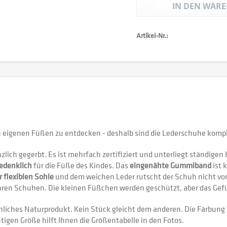
IN DEN
WARE
Artikel-Nr.:
en eigenen Füßen zu entdecken - deshalb sind die Lederschuhe kompl
zlich gegerbt. Es ist mehrfach zertifiziert und unterliegt ständigen
edenklich
für die Füße des Kindes. Das
eingenähte Gummiband
ist 
r flexiblen Sohle
und dem weichen Leder rutscht der Schuh nicht von
ihren Schuhen. Die kleinen Füßchen werden geschützt, aber das Gefü
eichliches Naturprodukt. Kein Stück gleicht dem anderen. Die Färbu
igen Größe hilft Ihnen die Größentabelle in den Fotos.