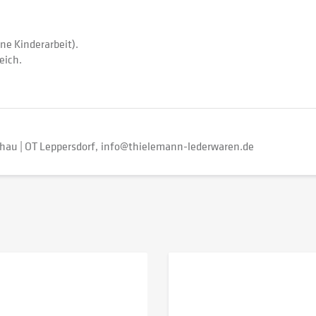
e Kinderarbeit).
eich.
au | OT Leppersdorf
info@thielemann-lederwaren.de