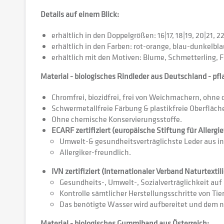
Details auf einem Blick:
erhältlich in den Doppelgrößen: 16|17, 18|19, 20|21, 2
erhältlich in den Farben: rot-orange, blau-dunkelb
erhältlich mit den Motiven: Blume, Schmetterling, F
Material - biologisches Rindleder aus Deutschland - pfl
Chromfrei, biozidfrei, frei von Weichmachern, ohne
Schwermetallfreie Färbung & plastikfreie Oberfläc
Ohne chemische Konservierungsstoffe.
ECARF zertifiziert (europäische Stiftung für Allergi
Umwelt-& gesundheitsverträglichste Leder aus ind
Allergiker-freundlich.
IVN zertifiziert (Internationaler Verband Naturtextili
Gesundheits-, Umwelt-, Sozialverträglichkeit au
Kontrolle sämtlicher Herstellungsschritte von T
Das benötigte Wasser wird aufbereitet und dem n
Material - biologisches Gummiband aus Österreich: