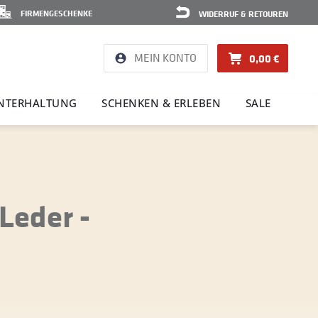
FIRMENGESCHENKE
WIDERRUF & RETOUREN
MEIN KONTO
0,00 €
NTER­HAL­TUNG
SCHENKEN & ERLEBEN
SALE
Leder -