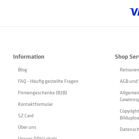
Information
Shop Ser
Blog
Retouren
FAQ - Häufig gestellte Fragen
AGB und 
Firmengeschenke (B2B)
Allgemei
Gewinnsp
Kontaktformular
Copyrigh
SZ Card
Bilduplo
Über uns
Datensc
Unsere DDV Lokale