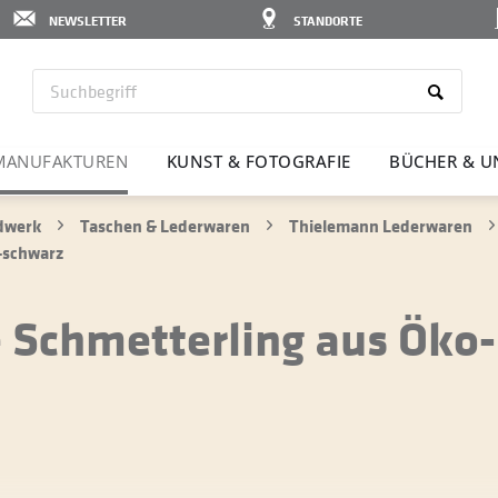
NEWSLETTER
STANDORTE
MANU­FAK­TUREN
KUNST & FOTO­GRAFIE
BÜCHER & U
ndwerk
Taschen & Lederwaren
Thielemann Lederwaren
-schwarz
Schmetterling aus Öko-