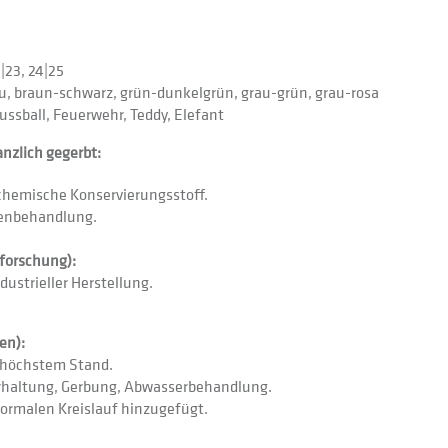
2|23, 24|25
lau, braun-schwarz, grün-dunkelgrün, grau-grün, grau-rosa
ussball, Feuerwehr, Teddy, Elefant
anzlich gegerbt:
 chemische Konservierungsstoff.
henbehandlung.
eforschung):
ustrieller Herstellung.
en):
f höchstem Stand.
ierhaltung, Gerbung, Abwasserbehandlung.
ormalen Kreislauf hinzugefügt.