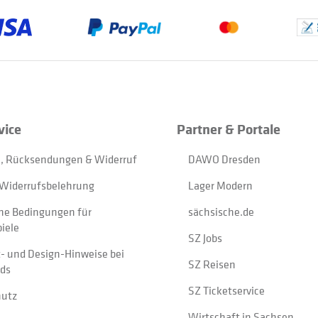
vice
Partner & Portale
, Rücksendungen & Widerruf
DAWO Dresden
Widerrufsbelehrung
Lager Modern
ne Bedingungen für
sächsische.de
iele
SZ Jobs
t- und Design-Hinweise bei
SZ Reisen
ads
SZ Ticketservice
hutz
Wirtschaft in Sachsen