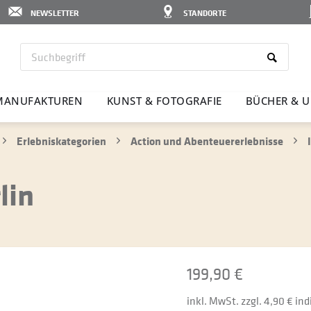
NEWSLETTER
STANDORTE
MANU­FAK­TUREN
KUNST & FOTO­GRAFIE
BÜCHER & U
Erlebniskategorien
Action und Abenteuererlebnisse
lin
199,90 €
inkl. MwSt. zzgl. 4,90 € in