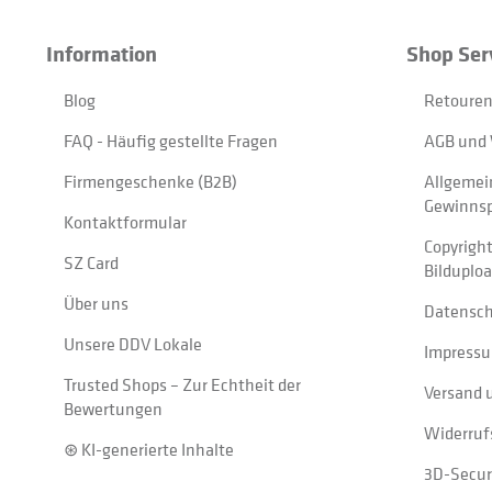
Information
Shop Ser
Blog
Retouren
FAQ - Häufig gestellte Fragen
AGB und 
Firmengeschenke (B2B)
Allgemei
Gewinnsp
Kontaktformular
Copyrigh
SZ Card
Bilduplo
Über uns
Datensc
Unsere DDV Lokale
Impress
Trusted Shops – Zur Echtheit der
Versand 
Bewertungen
Widerruf
⊛ KI-generierte Inhalte
3D-Secur