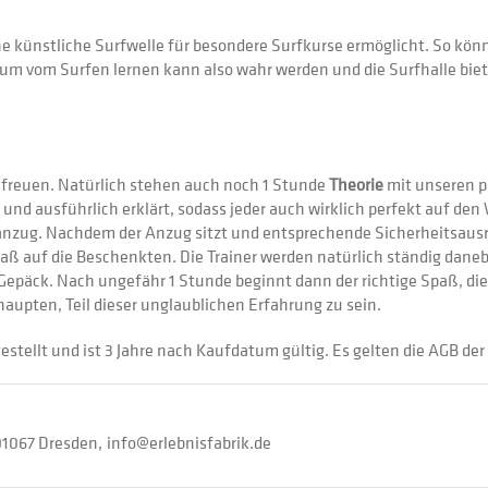
eine künstliche Surfwelle für besondere Surfkurse ermöglicht. So k
um vom Surfen lernen kann also wahr werden und die Surfhalle biete
 freuen. Natürlich stehen auch noch 1 Stunde
Theorie
mit unseren p
und ausführlich erklärt, sodass jeder auch wirklich perfekt auf den 
anzug. Nachdem der Anzug sitzt und entsprechende Sicherheitsaus
spaß auf die Beschenkten. Die Trainer werden natürlich ständig dan
m Gepäck. Nach ungefähr 1 Stunde beginnt dann der richtige Spaß, die
haupten, Teil dieser unglaublichen Erfahrung zu sein.
estellt und ist 3 Jahre nach Kaufdatum gültig. Es gelten die AGB der 
01067 Dresden
info@erlebnisfabrik.de