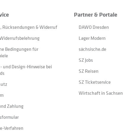
vice
Partner & Portale
, Rücksendungen & Widerruf
DAWO Dresden
Widerrufsbelehrung
Lager Modern
ne Bedingungen für
sächsische.de
iele
SZ Jobs
t- und Design-Hinweise bei
SZ Reisen
ads
SZ Ticketservice
hutz
Wirtschaft in Sachsen
um
und Zahlung
sformular
e-Verfahren