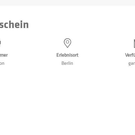
schein
hmer
Erlebnisort
Verf
son
Berlin
gan