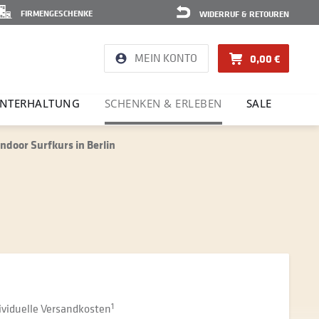
FIRMENGESCHENKE
WIDERRUF & RETOUREN
MEIN KONTO
0,00 €
NTER­HAL­TUNG
SCHENKEN & ERLEBEN
SALE
Indoor Surfkurs in Berlin
dividuelle Versandkosten
1