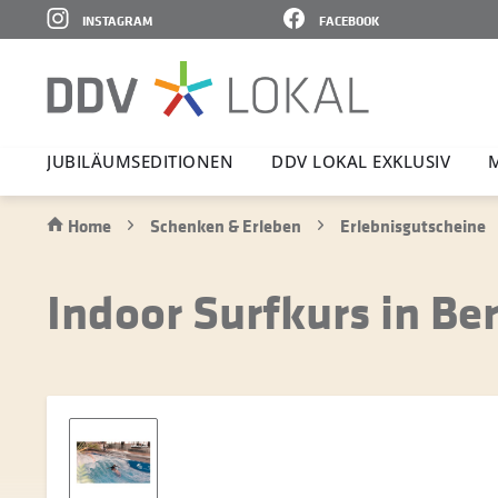
INSTAGRAM
FACEBOOK
JUBI­LÄ­UMS­E­DI­TIONEN
DDV LOKAL EXKLUSIV
Home
Schenken & Erleben
Erlebnisgutscheine
Indoor Surfkurs in Ber