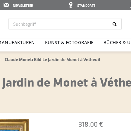
NEWSLETTER
STANDORTE
MANU­FAK­TUREN
KUNST & FOTO­GRAFIE
BÜCHER & U
Claude Monet: Bild Le Jardin de Monet à Vétheuil
 Jardin de Monet à Véthe
318,00 €