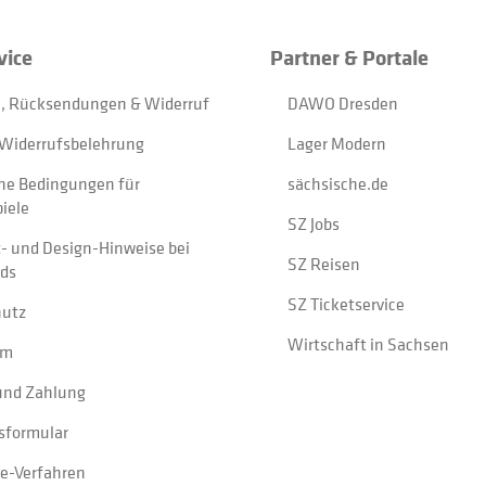
vice
Partner & Portale
, Rücksendungen & Widerruf
DAWO Dresden
Widerrufsbelehrung
Lager Modern
ne Bedingungen für
sächsische.de
iele
SZ Jobs
t- und Design-Hinweise bei
SZ Reisen
ads
SZ Ticketservice
hutz
Wirtschaft in Sachsen
um
und Zahlung
sformular
e-Verfahren