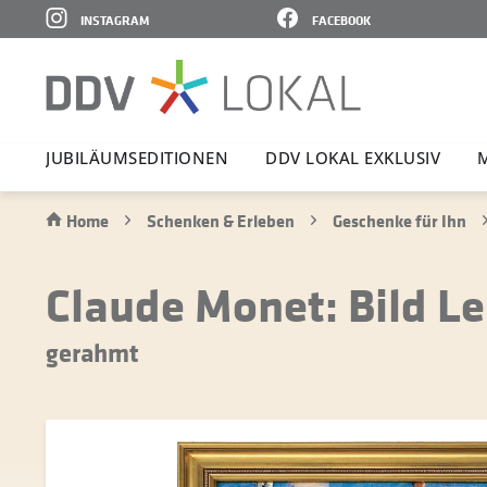
INSTAGRAM
FACEBOOK
JUBI­LÄ­UMS­E­DI­TIONEN
DDV LOKAL EXKLUSIV
Home
Schenken & Erleben
Geschenke für Ihn
Claude Monet: Bild Le
gerahmt