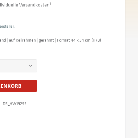
ndividuelle Versandkosten
1
rsteller.
and | auf Keilrahmen | gerahmt | Format 44 x 34 cm (H/B)
ENKORB
DS_HW19295