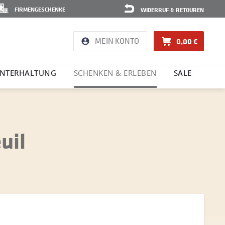
FIRMENGESCHENKE
WIDERRUF & RETOUREN
MEIN KONTO
0,00 €
NTER­HAL­TUNG
SCHENKEN & ERLEBEN
SALE
uil