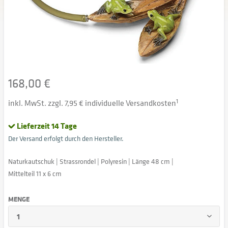
168,00 €
inkl. MwSt. zzgl. 7,95 € individuelle Versandkosten
1
Lieferzeit 14 Tage
Der Versand erfolgt durch den Hersteller.
Naturkautschuk | Strassrondel | Polyresin | Länge 48 cm |
Mittelteil 11 x 6 cm
MENGE