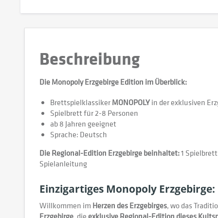
Beschreibung
Die Monopoly Erzgebirge Edition im Überblick:
Brettspielklassiker
MONOPOLY
in der exklusiven Er
Spielbrett für 2-8 Personen
ab 8 Jahren geeignet
Sprache: Deutsch
Die Regional-Edition Erzgebirge beinhaltet:
1 Spielbret
Spielanleitung
Einzigartiges Monopoly Erzgebirge: 
Willkommen im
Herzen des Erzgebirges
, wo das Traditi
Erzgebirge
, die
exklusive Regional-Edition dieses Kultsp