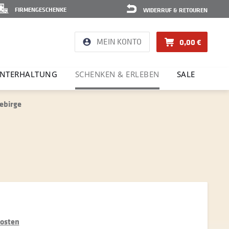
FIRMENGESCHENKE
WIDERRUF & RETOUREN
MEIN KONTO
0,00 €
NTER­HAL­TUNG
SCHENKEN & ERLEBEN
SALE
ebirge
kosten