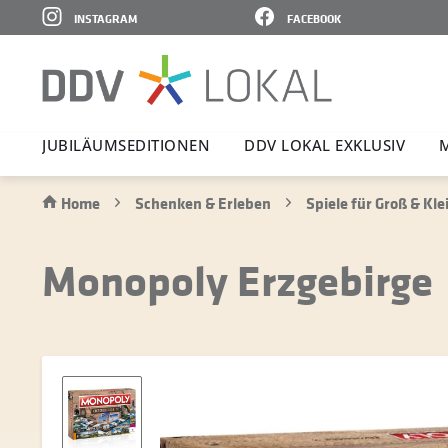
INSTAGRAM
FACEBOOK
JUBI­LÄ­UMS­E­DI­TIONEN
DDV LOKAL EXKLUSIV
Home
Schenken & Erleben
Spiele für Groß & Kle
Monopoly Erzgebirge