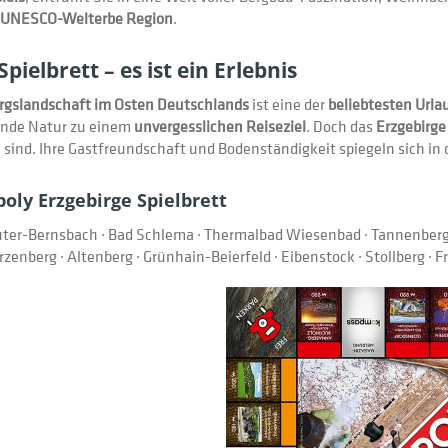
UNESCO-Welterbe Region
.
pielbrett – es ist ein Erlebnis
rgslandschaft im Osten Deutschlands
ist eine der
beliebtesten Urla
ende Natur zu einem
unvergesslichen Reiseziel
. Doch das
Erzgebirge
ln sind. Ihre Gastfreundschaft und Bodenständigkeit spiegeln sich i
oly Erzgebirge Spielbrett
uter-Bernsbach · Bad Schlema · Thermalbad Wiesenbad · Tannenberg 
enberg · Altenberg · Grünhain-Beierfeld · Eibenstock · Stollberg · F