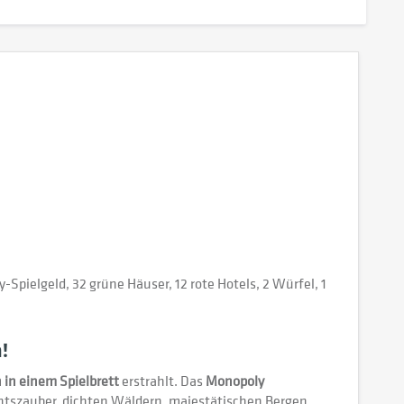
-Spielgeld, 32 grüne Häuser, 12 rote Hotels, 2 Würfel, 1
!
 in einem Spielbrett
erstrahlt. Das
Monopoly
chtszauber, dichten Wäldern, majestätischen Bergen,