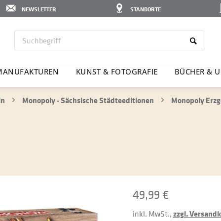
NEWSLETTER
STANDORTE
MANU­FAK­TUREN
KUNST & FOTO­GRAFIE
BÜCHER & U
in
Monopoly - Sächsische Städteeditionen
Monopoly Erzg
49,99 €
inkl. MwSt.,
zzgl. Versand