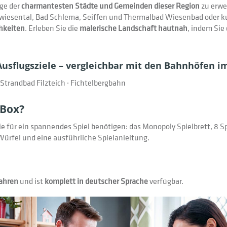
ige der
charmantesten Städte und Gemeinden dieser Region
zu erwe
wiesental, Bad Schlema, Seiffen und Thermalbad Wiesenbad oder kul
hkeiten
. Erleben Sie die
malerische Landschaft hautnah
, indem Sie
sflugsziele – vergleichbar mit den Bahnhöfen im
Strandbad Filzteich · Fichtelbergbahn
 Box?
ie für ein spannendes Spiel benötigen: das Monopoly Spielbrett, 8 Sp
 Würfel und eine ausführliche Spielanleitung.
Jahren
und ist
komplett in deutscher Sprache
verfügbar.