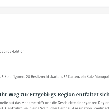
zgebirge-Edition
t, 8 Spielfiguren, 28 Besitzrechtskarten, 32 Karten, ein Satz Monopoly
Ihr Weg zur Erzgebirgs-Region entfaltet sich
onelle auf das Moderne trifft und die
Geschichte einer ganzen Region
iels
, entführt Sie in eine Welt voller Bergbau-Faszination, Weihna