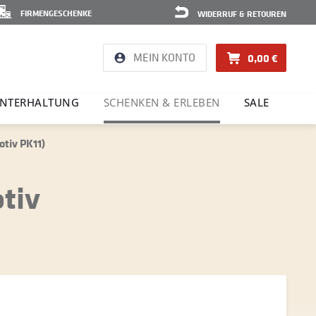
FIRMENGESCHENKE
WIDERRUF & RETOUREN
MEIN KONTO
0,00 €
NTER­HAL­TUNG
SCHENKEN & ERLEBEN
SALE
otiv PK11)
tiv