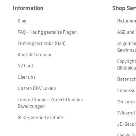
Information
Shop Ser
Blog
Retouren
FAQ - Häufig gestellte Fragen
AGB und 
Firmengeschenke (B2B)
Allgemei
Gewinnsp
Kontaktformular
Copyrigh
SZ Card
Bilduplo
Über uns
Datensc
Unsere DDV Lokale
Impress
Trusted Shops – Zur Echtheit der
Versand 
Bewertungen
Widerruf
⊛ KI-generierte Inhalte
3D-Secur
Cookie E