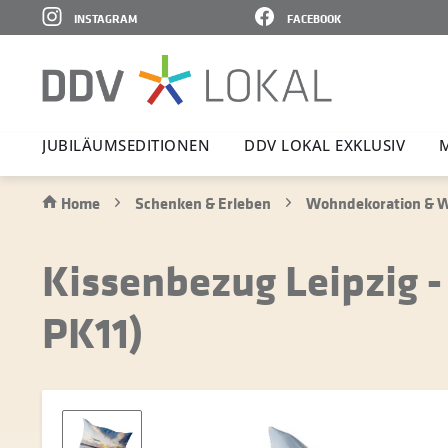
INSTAGRAM
FACEBOOK
JUBI­LÄ­UMS­E­DI­TIONEN
DDV LOKAL EXKLUSIV
Home
Schenken & Erleben
Wohndekoration & W
Kissenbezug Leipzig 
PK11)