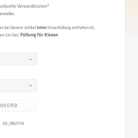
dividuelle Versandkosten
1
rsteller.
ss bei diesem Artikel
keine
Kissenfüllung enthalten ist.
Füllung für Kissen
en Sie hier:
NKORB
DS_NB21118