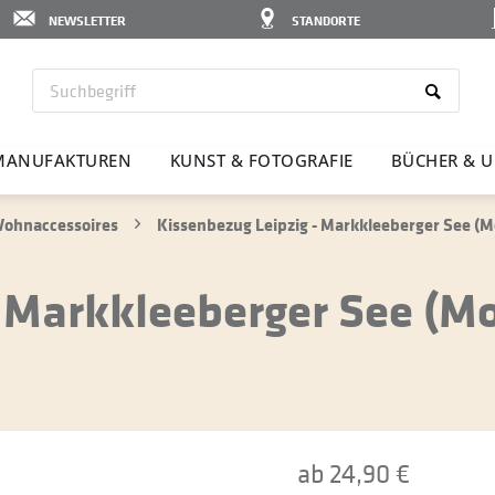
NEWSLETTER
STANDORTE
MANU­FAK­TUREN
KUNST & FOTO­GRAFIE
BÜCHER & U
ohnaccessoires
Kissenbezug Leipzig - Markkleeberger See (M
- Markkleeberger See (Mo
ab 24,90 €