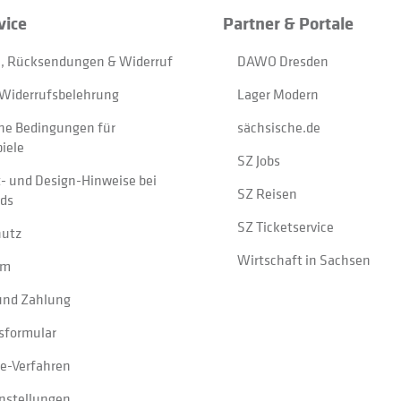
vice
Partner & Portale
, Rücksendungen & Widerruf
DAWO Dresden
Widerrufsbelehrung
Lager Modern
ne Bedingungen für
sächsische.de
iele
SZ Jobs
t- und Design-Hinweise bei
SZ Reisen
ads
SZ Ticketservice
hutz
Wirtschaft in Sachsen
um
und Zahlung
sformular
e-Verfahren
instellungen