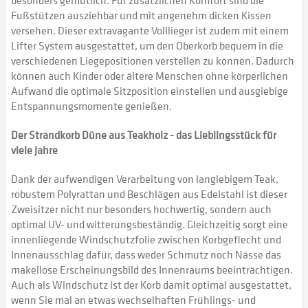
besonders gemütlich. Für zusätzlichen Komfort sind die
Fußstützen ausziehbar und mit angenehm dicken Kissen
versehen. Dieser extravagante Volllieger ist zudem mit einem
Lifter System ausgestattet, um den Oberkorb bequem in die
verschiedenen Liegepositionen verstellen zu können. Dadurch
können auch Kinder oder ältere Menschen ohne körperlichen
Aufwand die optimale Sitzposition einstellen und ausgiebige
Entspannungsmomente genießen.
Der Strandkorb Düne aus Teakholz - das Lieblingsstück für
viele Jahre
Dank der aufwendigen Verarbeitung von langlebigem Teak,
robustem Polyrattan und Beschlägen aus Edelstahl ist dieser
Zweisitzer nicht nur besonders hochwertig, sondern auch
optimal UV- und witterungsbeständig. Gleichzeitig sorgt eine
innenliegende Windschutzfolie zwischen Korbgeflecht und
Innenausschlag dafür, dass weder Schmutz noch Nässe das
makellose Erscheinungsbild des Innenraums beeinträchtigen.
Auch als Windschutz ist der Korb damit optimal ausgestattet,
wenn Sie mal an etwas wechselhaften Frühlings- und