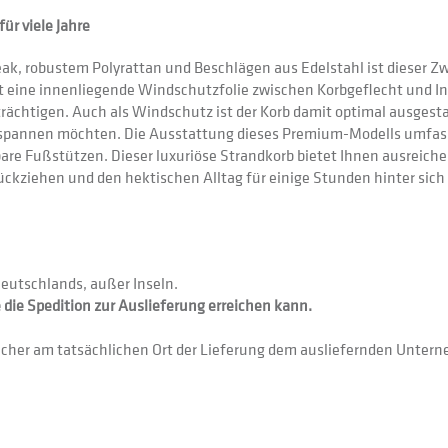
ür viele Jahre
k, robustem Polyrattan und Beschlägen aus Edelstahl ist dieser Zw
rgt eine innenliegende Windschutzfolie zwischen Korbgeflecht und 
ächtigen. Auch als Windschutz ist der Korb damit optimal ausgest
pannen möchten. Die Ausstattung dieses Premium-Modells umfass
e Fußstützen. Dieser luxuriöse Strandkorb bietet Ihnen ausreiche
urückziehen und den hektischen Alltag für einige Stunden hinter sic
Deutschlands, außer Inseln.
 die Spedition zur Auslieferung erreichen kann.
ucher am tatsächlichen Ort der Lieferung dem ausliefernden Unter