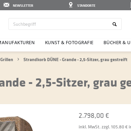
NEWSLETTER
STANDORTE
MANU­FAK­TUREN
KUNST & FOTO­GRAFIE
BÜCHER & U
Grillen
Strandkorb DÜNE - Grande - 2,5-Sitzer, grau gestreift
de - 2,5-Sitzer, grau ge
2.798,00 €
inkl. MwSt. zzgl. 105.80 €