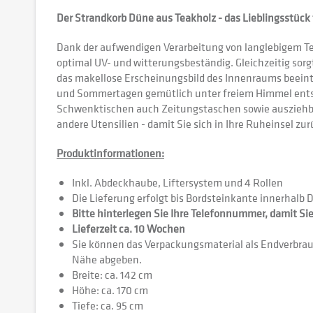
Der Strandkorb Düne aus Teakholz - das Lieblingsstück f
Dank der aufwendigen Verarbeitung von langlebigem Tea
optimal UV- und witterungsbeständig. Gleichzeitig so
das makellose Erscheinungsbild des Innenraums beeintr
und Sommertagen gemütlich unter freiem Himmel ents
Schwenktischen auch Zeitungstaschen sowie ausziehbar
andere Utensilien - damit Sie sich in Ihre Ruheinsel z
Produktinformationen:
Inkl. Abdeckhaube, Liftersystem und 4 Rollen
Die Lieferung erfolgt bis Bordsteinkante innerhalb 
Bitte hinterlegen Sie Ihre Telefonnummer, damit Sie
Lieferzeit ca. 10 Wochen
Sie können das Verpackungsmaterial als Endverbra
Nähe abgeben.
Breite: ca. 142 cm
Höhe: ca. 170 cm
Tiefe: ca. 95 cm