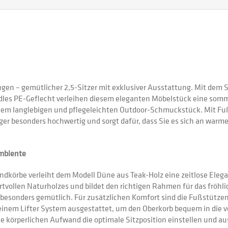
gen – gemütlicher 2,5-Sitzer mit exklusiver Ausstattung. Mit dem
 edles PE-Geflecht verleihen diesem eleganten Möbelstück eine somm
m langlebigen und pflegeleichten Outdoor-Schmuckstück. Mit Fußst
eger besonders hochwertig und sorgt dafür, dass Sie es sich an warm
Ambiente
dkörbe verleiht dem Modell Düne aus Teak-Holz eine zeitlose Elega
rtvollen Naturholzes und bildet den richtigen Rahmen für das fröhl
b besonders gemütlich. Für zusätzlichen Komfort sind die Fußstütz
t einem Lifter System ausgestattet, um den Oberkorb bequem in die 
e körperlichen Aufwand die optimale Sitzposition einstellen und