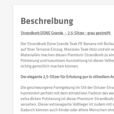
Beschreibung
Strandkorb DÜNE Grande - 2,5-Sitzer - grau gestreift
Der Strandkorb Düne Grande Teak PE Banana mit Bullau
auf Ihrer Terrasse Einzug. Massives Teak-Holz und ein
Materialien machen diesen Premium-Strandkorb zu eine
Polsterung und luxuriösen Ausstattung ist dieser Volli
richtig gemütlich machen können.
Der elegante 2,5-Sitzer für Erholung pur in stilvollem 
Die geschwungene Formgebung im Stil der Ostsee-Stran
harmoniert perfekt mit dem attraktiven Farbton des we
extra dicken Polsterung ist dieser Premium-Strandkor
versehen. Dieser extravagante Volllieger ist zudem mi
Dadurch können auch Kinder oder ältere Menschen ohn