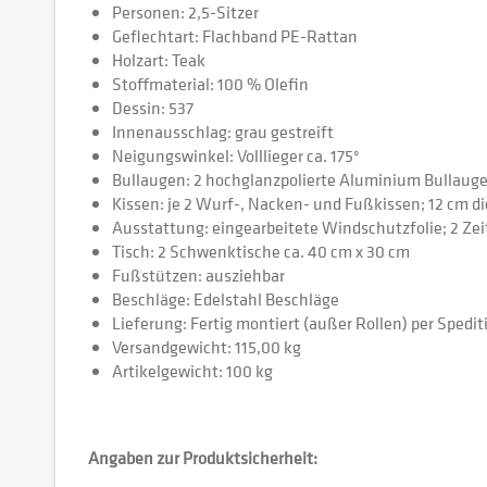
Personen: 2,5-Sitzer
Geflechtart: Flachband PE-Rattan
Holzart: Teak
Stoffmaterial: 100 % Olefin
Dessin: 537
Innenausschlag: grau gestreift
Neigungswinkel: Volllieger ca. 175°
Bullaugen: 2 hochglanzpolierte Aluminium Bullauge
Kissen: je 2 Wurf-, Nacken- und Fußkissen; 12 cm d
Ausstattung: eingearbeitete Windschutzfolie; 2 Ze
Tisch: 2 Schwenktische ca. 40 cm x 30 cm
Fußstützen: ausziehbar
Beschläge: Edelstahl Beschläge
Lieferung: Fertig montiert (außer Rollen) per Spedit
Versandgewicht: 115,00 kg
Artikelgewicht: 100 kg
Angaben zur Produktsicherheit: