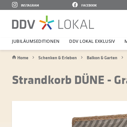
INSTAGRAM
FACEBOOK
JUBI­LÄ­UMS­E­DI­TIONEN
DDV LOKAL EXKLUSIV
Home
Schenken & Erleben
Balkon & Garten
Strandkorb DÜNE - Gran