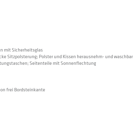
n mit Sicherheitsglas
icke Sitzpolsterung; Polster und Kissen herausnehm- und waschbar
itungstaschen; Seitenteile mit Sonnenflechtung
ion frei Bordsteinkante