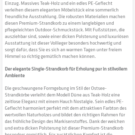
Einzug. Massives Teak-Holz und ein edles PE-Geflecht
verleihen diesem eleganten Möbelstück eine sommerlich
freundliche Ausstrahlung. Die robusten Materialien machen
diesen Premium-Strandkorb zu einem langlebigen und
pflegeleichten Outdoor-Schmuckstück. Mit Fußstützen, die
ausziehbar sind, sowie einer dicken Polsterung und luxuriösen
Ausstattung ist dieser Vollieger besonders hochwertig und
sorgt dafür, dass Sie es sich an warmen Tagen unter freiem
Himmel so richtig gemütlich machen können.
Der elegante Single-Strandkorb für Erholung pur in stilvollem
Ambiente
Die geschwungene Formgebung im Stil der Ostsee-
Strandkörbe verleiht dem Modell Düne aus Teak-Holz eine
zeitlose Eleganz mit einem Hauch Nostalgie. Sein edles PE-
Geflecht harmoniert perfekt mit dem attraktiven Farbton des
wertvollen Naturholzes und bildet den richtigen Rahmen für
das fröhliche Design des Markisenstoffes. Dank der weichen
und extra dicken Polsterung ist dieser Premium-Strandkorb
besonders gemütlich. Für zusätzlichen Komfort ist die