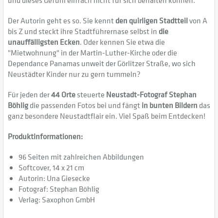
und dieses Gefühl einfach nicht für sich behalten können.
Der Autorin geht es so. Sie kennt
den quirligen Stadtteil
von A
bis Z und steckt ihre Stadtführernase selbst in
die
unauffälligsten Ecken
. Oder kennen Sie etwa die
"Mietwohnung" in der Martin-Luther-Kirche oder die
Dependance Panamas unweit der Görlitzer Straße, wo sich
Neustädter Kinder nur zu gern tummeln?
Für jeden der
44 Orte
steuerte
Neustadt-Fotograf Stephan
Böhlig
die passenden Fotos bei und fängt
in bunten Bildern
das
ganz besondere Neustadtflair ein. Viel Spaß beim Entdecken!
Produktinformationen:
96 Seiten mit zahlreichen Abbildungen
Softcover, 14 x 21 cm
Autorin: Una Giesecke
Fotograf: Stephan Böhlig
Verlag: Saxophon GmbH