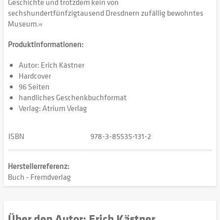
Geschichte und trotzdem kein von
sechshundertfünfzigtausend Dresdnern zufällig bewohntes
Museum.«
Produktinformationen:
Autor: Erich Kästner
Hardcover
96 Seiten
handliches Geschenkbuchformat
Verlag: Atrium Verlag
ISBN
978-3-85535-131-2
Herstellerreferenz:
Buch - Fremdverlag
Über den Autor: Erich Kästner