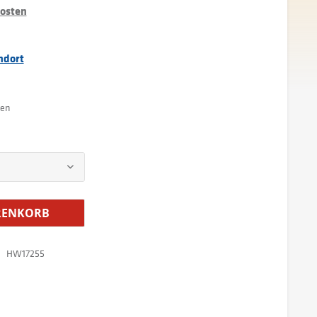
kosten
ndort
ten
ENKORB
HW17255