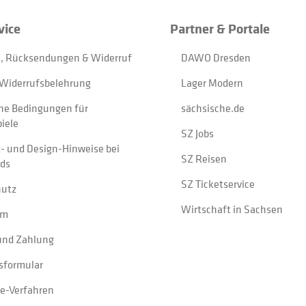
vice
Partner & Portale
, Rücksendungen & Widerruf
DAWO Dresden
Widerrufsbelehrung
Lager Modern
ne Bedingungen für
sächsische.de
iele
SZ Jobs
t- und Design-Hinweise bei
SZ Reisen
ads
SZ Ticketservice
hutz
Wirtschaft in Sachsen
um
und Zahlung
sformular
e-Verfahren