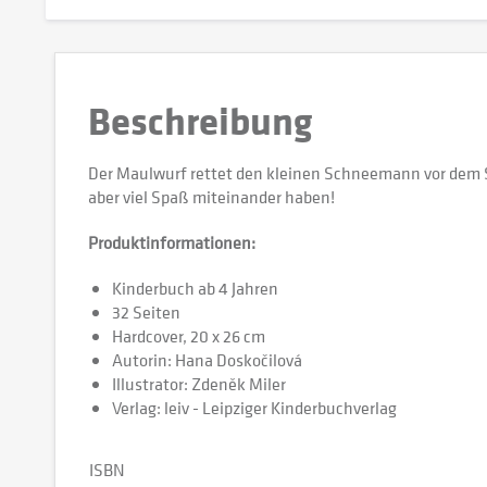
Beschreibung
Der Maulwurf rettet den kleinen Schneemann vor dem S
aber viel Spaß miteinander haben!
Produktinformationen:
Kinderbuch ab 4 Jahren
32 Seiten
Hardcover, 20 x 26 cm
Autorin: Hana Doskočilová
Illustrator: Zdeněk Miler
Verlag: leiv - Leipziger Kinderbuchverlag
ISBN