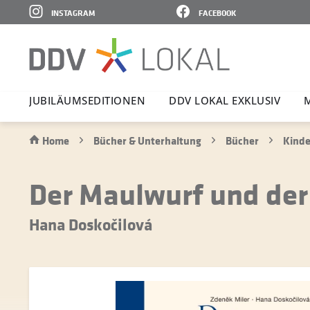
INSTAGRAM
FACEBOOK
JUBI­LÄ­UMS­E­DI­TIONEN
DDV LOKAL EXKLUSIV
Home
Bücher & Unterhaltung
Bücher
Kinde
Der Maulwurf und de
Hana Doskočilová