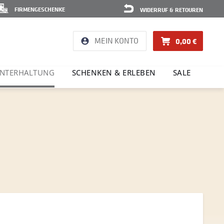
FIRMENGESCHENKE
WIDERRUF & RETOUREN
MEIN KONTO
0,00 €
NTER­HAL­TUNG
SCHENKEN & ERLEBEN
SALE