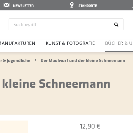
NEWSLETTER
STANDORTE
MANU­FAK­TUREN
KUNST & FOTO­GRAFIE
BÜCHER & U
r & Jugendliche
Der Maulwurf und der kleine Schneemann
r kleine Schneemann
12,90 €