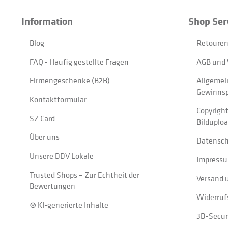
Information
Shop Ser
Blog
Retouren
FAQ - Häufig gestellte Fragen
AGB und 
Firmengeschenke (B2B)
Allgemei
Gewinnsp
Kontaktformular
Copyrigh
SZ Card
Bilduplo
Über uns
Datensc
Unsere DDV Lokale
Impress
Trusted Shops – Zur Echtheit der
Versand 
Bewertungen
Widerruf
⊛ KI-generierte Inhalte
3D-Secur