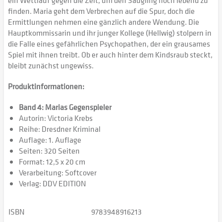
ein Wettlauf gegen die Zeit, um den Säugling noch lebend zu
finden. Maria geht dem Verbrechen auf die Spur, doch die
Ermittlungen nehmen eine gänzlich andere Wendung. Die
Hauptkommissarin und ihr junger Kollege (Hellwig) stolpern in
die Falle eines gefährlichen Psychopathen, der ein grausames
Spiel mit ihnen treibt. Ob er auch hinter dem Kindsraub steckt,
bleibt zunächst ungewiss.
Produktinformationen:
Band 4: Marias Gegenspieler
Autorin: Victoria Krebs
Reihe: Dresdner Kriminal
Auflage: 1. Auflage
Seiten: 320 Seiten
Format: 12,5 x 20 cm
Verarbeitung: Softcover
Verlag: DDV EDITION
ISBN
9783948916213