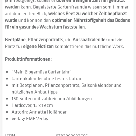
Jahr festgelegt, sodass er
über eine längere Zeit hin genutzt
werden
kann. Begeisterte Gartenfreunde wissen somit immer
auf dem ersten Blick,
welches Beet zu welcher Zeit bepflanzt
wurde
und können den
optimalen Nährstoffgehalt des Bodens
für ein gesundes Wachstum
feststellen.
Beetpläne
,
Pflanzenportraits
, ein
Aussaatkalender
und viel
Platz für
eigene Notizen
komplettieren das nützliche Werk.
Produktinformationen:
"Mein Biogemüse Gartenjahr"
Gartenkalender ohne festes Datum
mit Beetplänen, Pflanzenporträts, Saisonkalender und
nützlichen Anbautipps
160 Seiten mit zahlreichen Abbildungen
Hardcover,
13 x 19 cm
Autorin: Annette Holländer
Verlag: EMF Verlag
ISBN
9783960932666