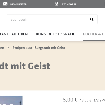
NEWSLETTER
STANDORTE
MANU­FAK­TUREN
KUNST & FOTO­GRAFIE
BÜCHER & U
sen
Stolpen 800 - Burgstadt mit Geist
dt mit Geist
5,00 €
18,50 €
(72,97