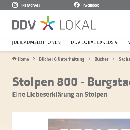
INSTAGRAM
FACEBOOK
JUBI­LÄ­UMS­E­DI­TIONEN
DDV LOKAL EXKLUSIV
Home
Bücher & Unterhaltung
Bücher
Sach
Stolpen 800 - Burgsta
Eine Liebeserklärung an Stolpen