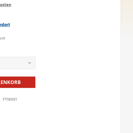
kosten
ndort
8 cm
ENKORB
FT18001