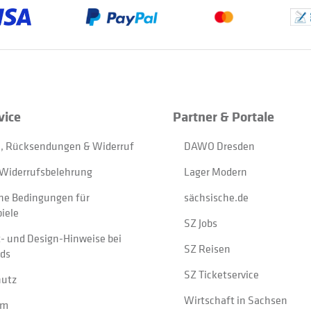
vice
Partner & Portale
, Rücksendungen & Widerruf
DAWO Dresden
Widerrufsbelehrung
Lager Modern
ne Bedingungen für
sächsische.de
iele
SZ Jobs
t- und Design-Hinweise bei
SZ Reisen
ads
SZ Ticketservice
hutz
Wirtschaft in Sachsen
um