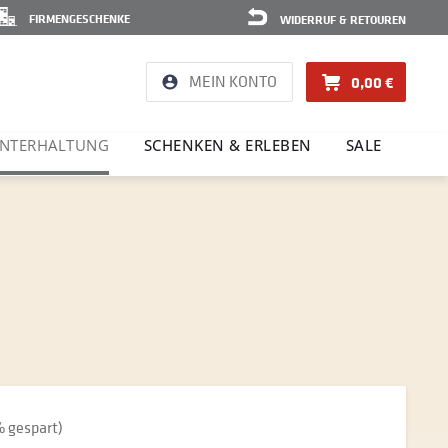
FIRMENGESCHENKE
WIDERRUF & RETOUREN
MEIN KONTO
0,00 €
NTER­HAL­TUNG
SCHENKEN & ERLEBEN
SALE
% gespart)