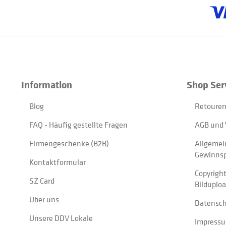
Information
Shop Ser
Blog
Retouren
FAQ - Häufig gestellte Fragen
AGB und 
Firmengeschenke (B2B)
Allgemei
Gewinnsp
Kontaktformular
Copyrigh
SZ Card
Bilduplo
Über uns
Datensc
Unsere DDV Lokale
Impress